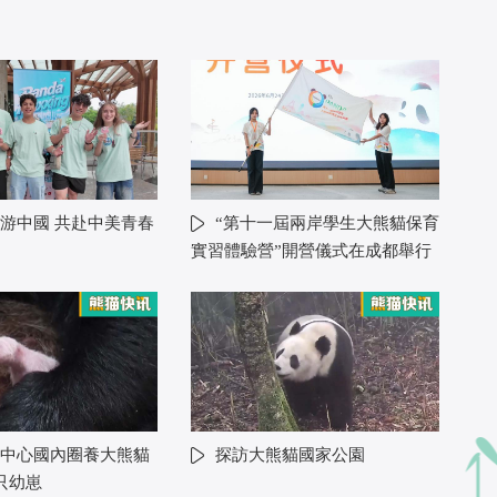
游中國 共赴中美青春
“第十一屆兩岸學生大熊貓保育
實習體驗營”開營儀式在成都舉行
中心國內圈養大熊貓
探訪大熊貓國家公園
只幼崽