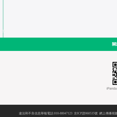
關
 iPa
違法和不良信息舉報電話:010-88047123
 
京ICP證060535號
 網上傳播視聽