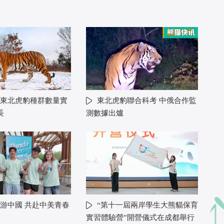
東北虎豹種群數量實
東北虎豹聯合科考 中俄合作監
長
測數據出爐
游中國 共赴中美青春
“第十一屆兩岸學生大熊貓保育
實習體驗營”開營儀式在成都舉行