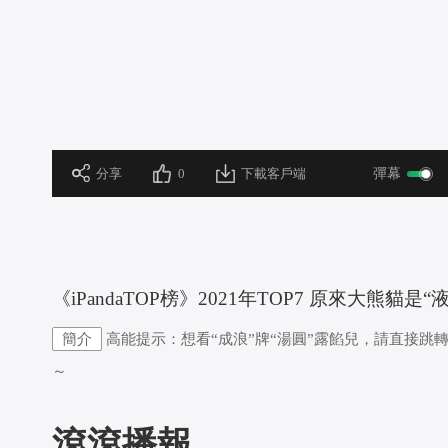
 分享
0
下載客戶端
彈幕
 《iPandaTOP榜》2021年TOP7 原來大熊貓是
簡介
高能提示：想看“成浪”牌“湯圓”露餡兒，請直接跳轉
～
滾滾播報