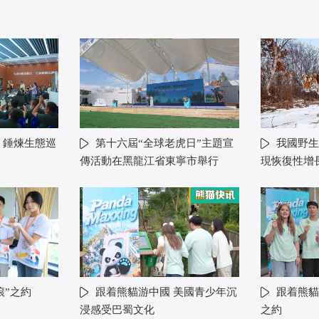
 錘煉生態巡
第十六屆“全球老虎日”主題宣
我國野生
傳活動在黑龍江省東寧市舉行
現恢復性增
滾”之約
跟着熊貓游中國 美國青少年沉
跟着熊貓
浸感受巴蜀文化
之約