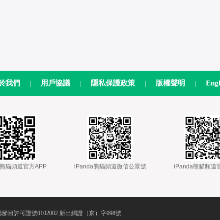
於我們
用戶協議
隱私保護政策
版權聲明
Engl
|
|
|
|
nda熊貓頻道官方APP
 
 iPanda熊貓頻道微信公眾號
 
 iPanda熊貓頻
節目許可證號0102002 新出網證（京）字098號