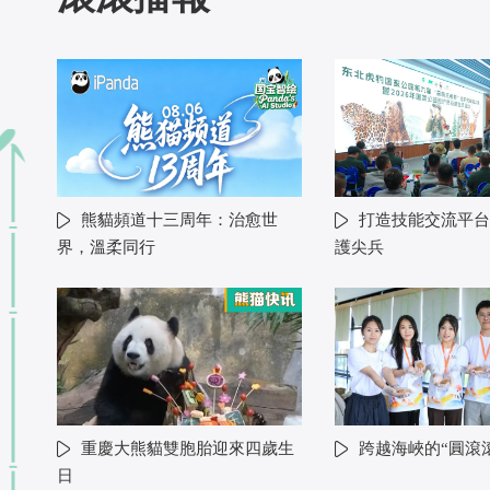
熊貓頻道十三周年：治愈世
打造技能交流平台
界，溫柔同行
護尖兵
重慶大熊貓雙胞胎迎來四歲生
跨越海峽的“圓滾
日