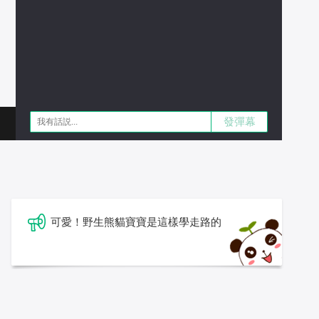
發彈幕
可愛！野生熊貓寶寶是這樣學走路的