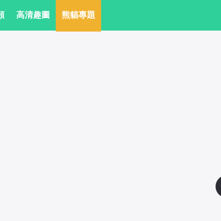
頻
 高清趣圖
 熊貓專題