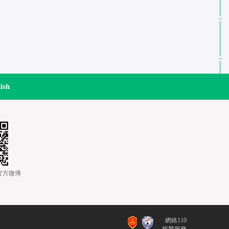
ish
道官方微博
網絡110