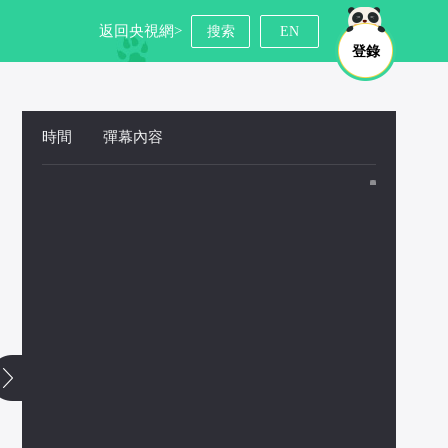
返回央視網>
搜索
EN
登錄
時間
 
彈幕內容