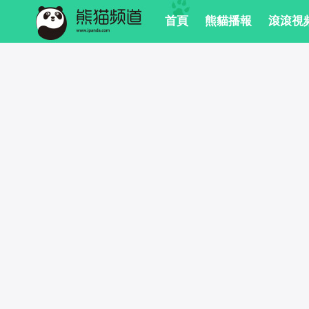
 首頁
 熊貓播報
 滾滾視