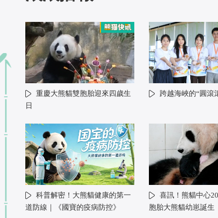
重慶大熊貓雙胞胎迎來四歲生
跨越海峽的“圓滾
日
科普解密！大熊貓健康的第一
喜訊！熊貓中心20
道防線｜《國寶的疫病防控》
胞胎大熊貓幼崽誕生