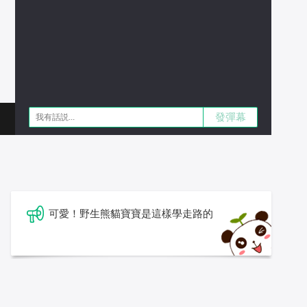
發彈幕
可愛！野生熊貓寶寶是這樣學走路的