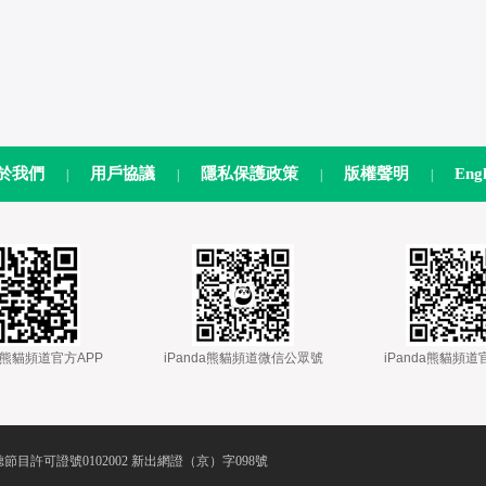
於我們
用戶協議
隱私保護政策
版權聲明
Engl
|
|
|
|
nda熊貓頻道官方APP
 
 iPanda熊貓頻道微信公眾號
 
 iPanda熊貓頻
節目許可證號0102002 新出網證（京）字098號