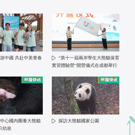
游中國 共赴中美青春
“第十一屆兩岸學生大熊貓保育
實習體驗營”開營儀式在成都舉行
中心國內圈養大熊貓
探訪大熊貓國家公園
只幼崽