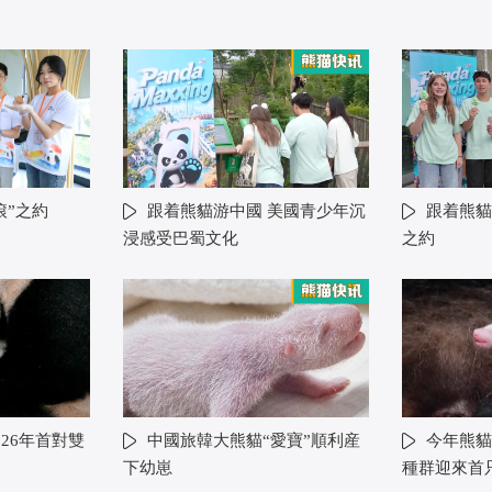
滾”之約
跟着熊貓游中國 美國青少年沉
跟着熊貓
浸感受巴蜀文化
之約
26年首對雙
中國旅韓大熊貓“愛寶”順利産
今年熊貓
下幼崽
種群迎來首