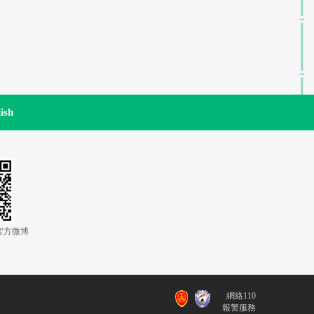
ish
道官方微博
網絡110
報警服務