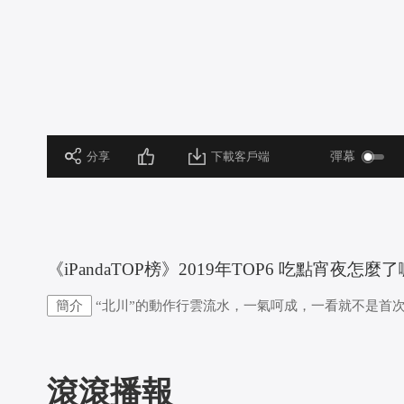
 分享
下載客戶端
彈幕
 《iPandaTOP榜》2019年TOP6 吃點宵夜怎麼了
簡介
“北川”的動作行雲流水，一氣呵成，一看就不是首次
滾滾播報