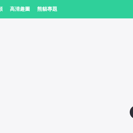
頻
 高清趣圖
 熊貓專題