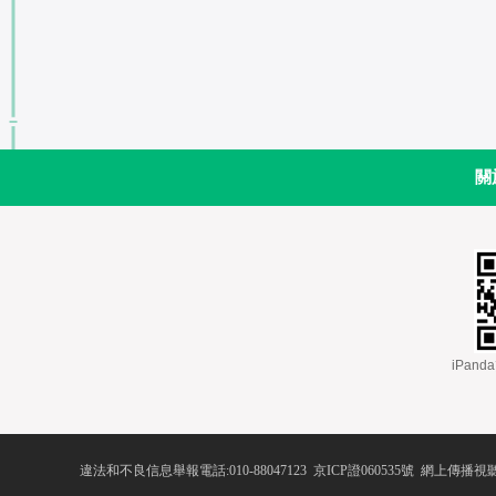
關
 iPa
違法和不良信息舉報電話:010-88047123
 
京ICP證060535號
 網上傳播視聽