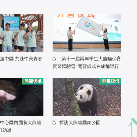
游中國 共赴中美青春
“第十一屆兩岸學生大熊貓保育
實習體驗營”開營儀式在成都舉行
中心國內圈養大熊貓
探訪大熊貓國家公園
只幼崽