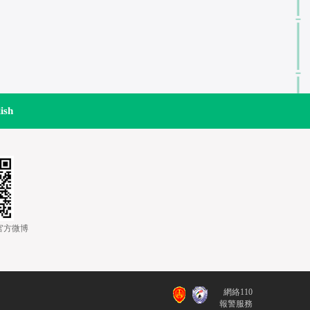
ish
道官方微博
網絡110
報警服務