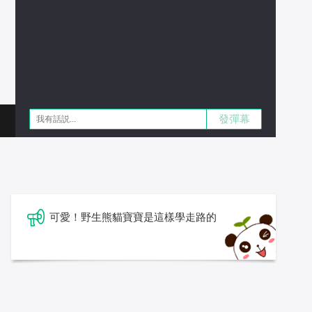
發彈幕
可愛！野生熊貓寶寶是這樣學走路的