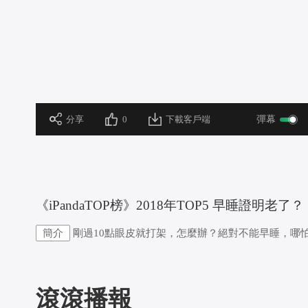
 分享
0
下載客戶端
彈幕
 《iPandaTOP榜》2018年TOP5 早睡證明老了？
簡介
剛過10點眼皮就打架，怎麼辦？絕對不能早睡，哪
滾滾播報