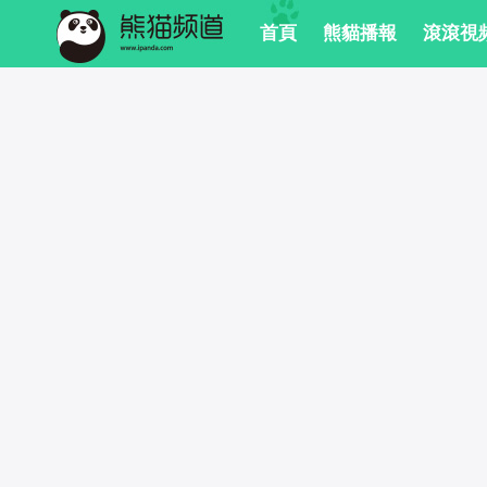
 首頁
 熊貓播報
 滾滾視