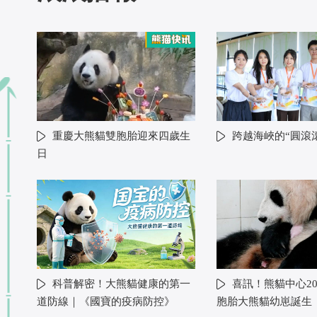
重慶大熊貓雙胞胎迎來四歲生
跨越海峽的“圓滾
日
科普解密！大熊貓健康的第一
喜訊！熊貓中心20
道防線｜《國寶的疫病防控》
胞胎大熊貓幼崽誕生