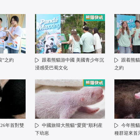
滾”之約
跟着熊貓游中國 美國青少年沉
跟着熊貓
浸感受巴蜀文化
之約
26年首對雙
中國旅韓大熊貓“愛寶”順利産
今年熊貓
下幼崽
種群迎來首