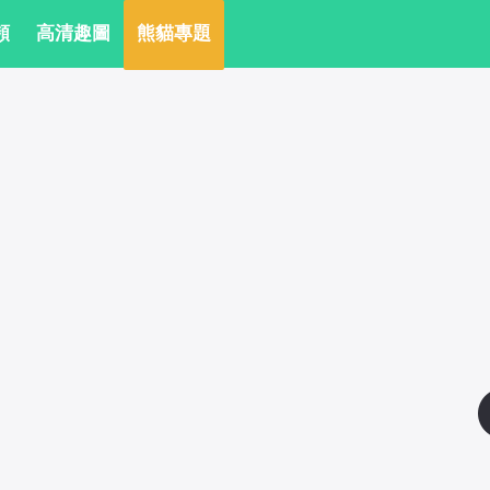
頻
 高清趣圖
 熊貓專題