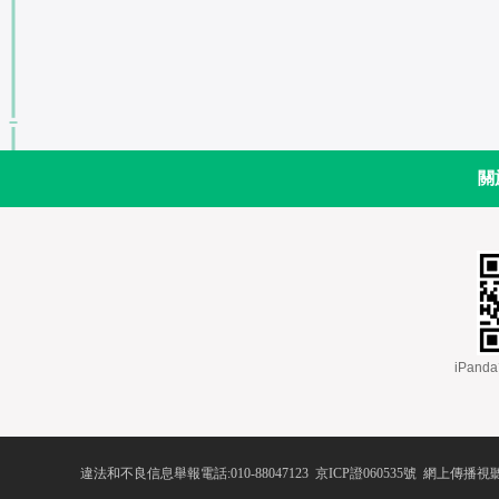
關
 iPa
違法和不良信息舉報電話:010-88047123
 
京ICP證060535號
 網上傳播視聽