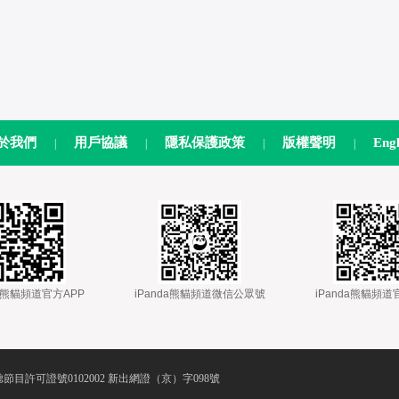
於我們
用戶協議
隱私保護政策
版權聲明
Engl
|
|
|
|
nda熊貓頻道官方APP
 
 iPanda熊貓頻道微信公眾號
 
 iPanda熊貓頻
節目許可證號0102002 新出網證（京）字098號