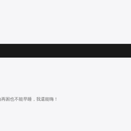
怕再困也不能早睡，我還能嗨！