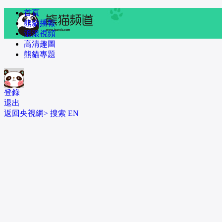
 首頁
 熊貓播報
 滾滾視頻
 高清趣圖
 熊貓專題
登錄
退出
返回央視網>
 
搜索
 
EN