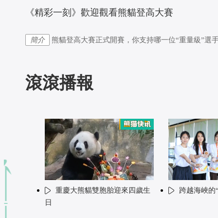
 《精彩一刻》歡迎觀看熊貓登高大賽
簡介
熊貓登高大賽正式開賽，你支持哪一位“重量級”選手？
滾滾播報
重慶大熊貓雙胞胎迎來四歲生
跨越海峽的
日