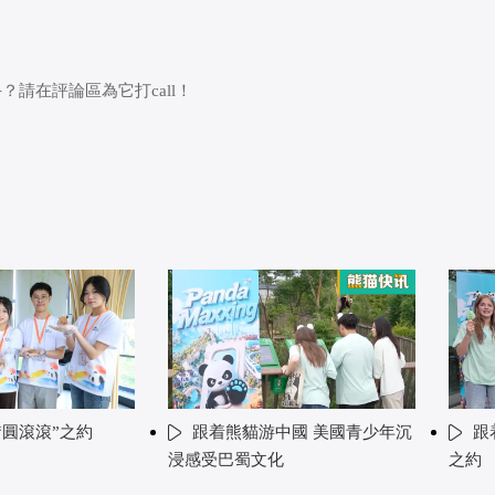
請在評論區為它打call！
“圓滾滾”之約
跟着熊貓游中國 美國青少年沉
跟
浸感受巴蜀文化
之約