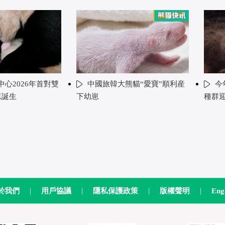
心2026年首對雙
中國旅韓大熊貓“愛寶”順利産
今
崽誕生
下幼崽
種群
|
|
|
|
於我們
用戶協議
隱私保護政策
版權聲明
Eng