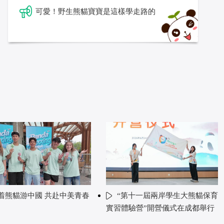
可愛！野生熊貓寶寶是這樣學走路的
着熊貓游中國 共赴中美青春
“第十一屆兩岸學生大熊貓保育
實習體驗營”開營儀式在成都舉行