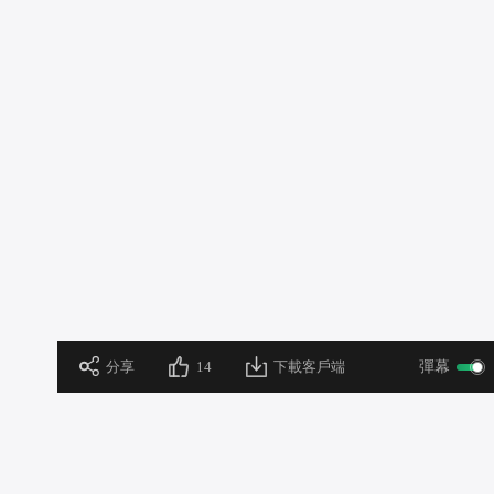
 分享
14
下載客戶端
彈幕