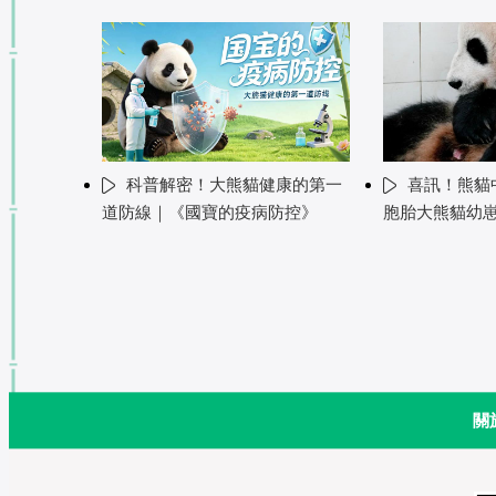
科普解密！大熊貓健康的第一
喜訊！熊貓中
道防線｜《國寶的疫病防控》
胞胎大熊貓幼
關