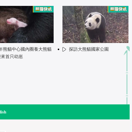
年熊貓中心國內圈養大熊貓
探訪大熊貓國家公園
迎來首只幼崽
lish