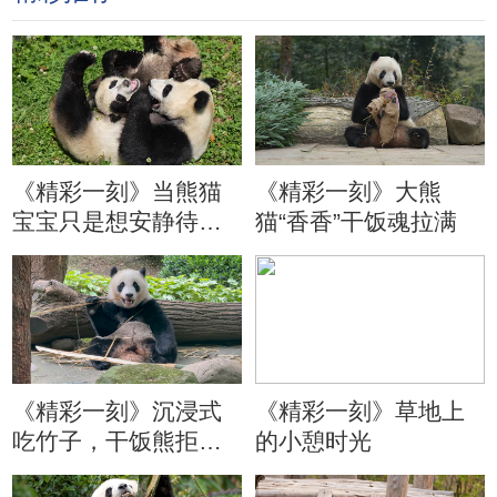
《精彩一刻》当熊猫
《精彩一刻》大熊
宝宝只是想安静待会
猫“香香”干饭魂拉满
儿
《精彩一刻》沉浸式
《精彩一刻》草地上
吃竹子，干饭熊拒绝
的小憩时光
分心