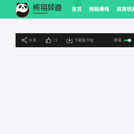
 首頁
 熊貓播報
 滾滾視
 分享
11
下載客戶端
彈幕