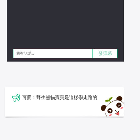
發彈幕
可愛！野生熊貓寶寶是這樣學走路的