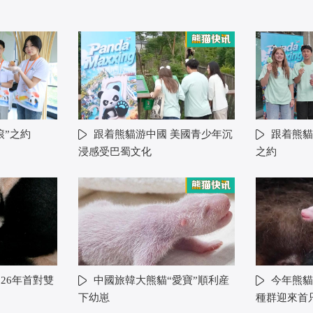
滾”之約
跟着熊貓游中國 美國青少年沉
跟着熊貓
浸感受巴蜀文化
之約
26年首對雙
中國旅韓大熊貓“愛寶”順利産
今年熊貓
下幼崽
種群迎來首