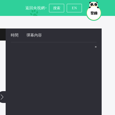
返回央視網>
搜索
EN
登錄
時間
 
彈幕內容