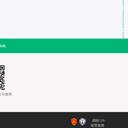
ish
道官方微博
網絡110
報警服務