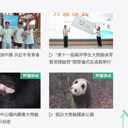
游中國 共赴中美青春
“第十一屆兩岸學生大熊貓保育
實習體驗營”開營儀式在成都舉行
中心國內圈養大熊貓
探訪大熊貓國家公園
只幼崽