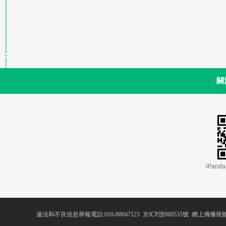
關
 iPa
違法和不良信息舉報電話:010-88047123
 
京ICP證060535號
 網上傳播視聽