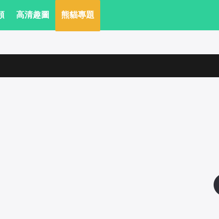
頻
 高清趣圖
 熊貓專題