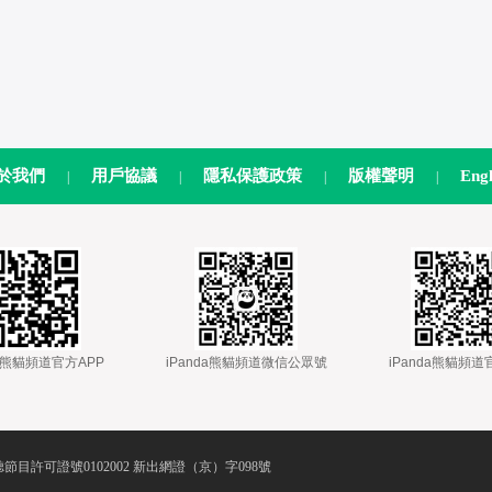
於我們
用戶協議
隱私保護政策
版權聲明
Engl
|
|
|
|
nda熊貓頻道官方APP
 
 iPanda熊貓頻道微信公眾號
 
 iPanda熊貓頻
節目許可證號0102002 新出網證（京）字098號