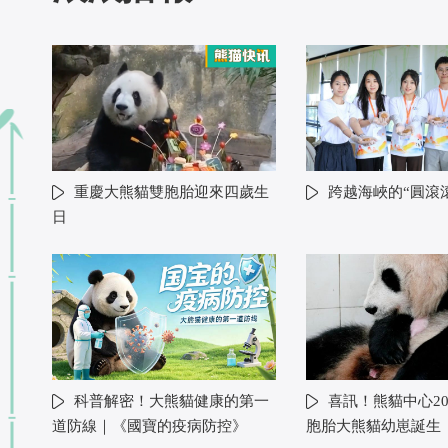
重慶大熊貓雙胞胎迎來四歲生
跨越海峽的“圓滾
日
科普解密！大熊貓健康的第一
喜訊！熊貓中心20
道防線｜《國寶的疫病防控》
胞胎大熊貓幼崽誕生