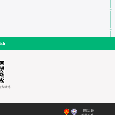
ish
道官方微博
網絡110