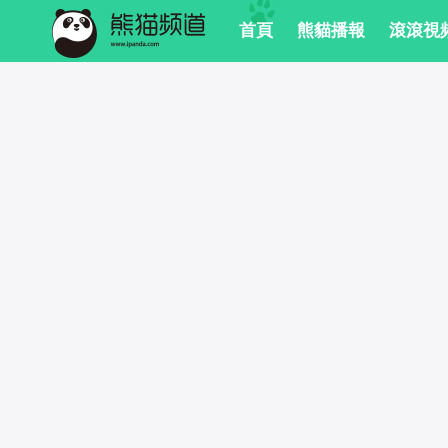
 首頁
 熊貓播報
 滾滾視