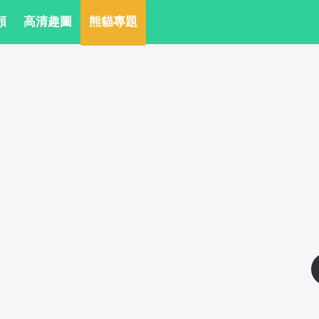
頻
 高清趣圖
 熊貓專題