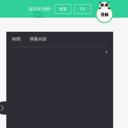
返回央視網>
搜索
EN
登錄
時間
 
彈幕內容