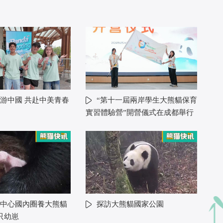
游中國 共赴中美青春
“第十一屆兩岸學生大熊貓保育
實習體驗營”開營儀式在成都舉行
中心國內圈養大熊貓
探訪大熊貓國家公園
只幼崽