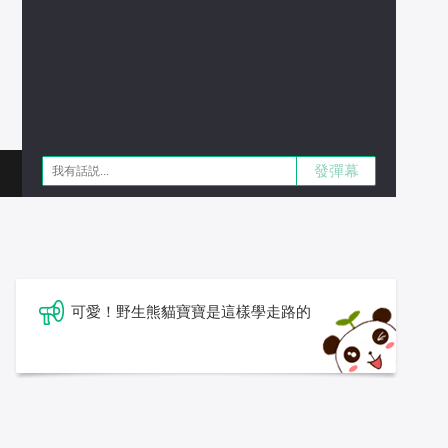
發彈幕
可愛！野生熊貓寶寶是這樣學走路的