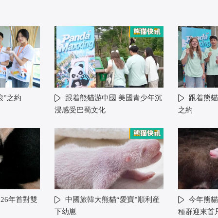
滾”之約
跟着熊貓游中國 美國青少年沉
跟着熊貓
浸感受巴蜀文化
之約
26年首對雙
中國旅韓大熊貓“愛寶”順利産
今年熊貓
下幼崽
種群迎來首