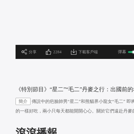
 分享
2284
下載客戶端
彈幕
 《特別節目》“星二”“毛二”丹麥之行：出國前
簡介
傳説中的疤臉帥男“星二”和熊貓界小龍女“毛二” 
的一樣好吃，兩小只每天都能開開心心。關於它們遠赴丹麥
滾滾播報