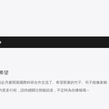
的希望
即將赴丹麥開展國際科研合作交流了。希望那裏的竹子、筍子能像家鄉
的更多行程，請持續關注熊貓頻道，不定時為你播報哦～