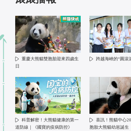
重慶大熊貓雙胞胎迎來四歲生
跨越海峽的“圓滾
日
科普解密！大熊貓健康的第一
喜訊！熊貓中心20
道防線｜《國寶的疫病防控》
胞胎大熊貓幼崽誕生