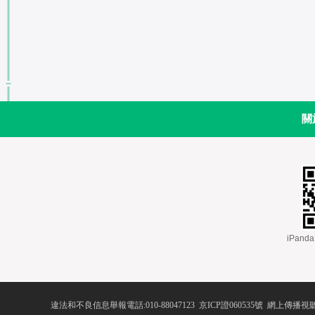
關
 iPa
違法和不良信息舉報電話:010-88047123
 
京ICP證060535號
 網上傳播視聽