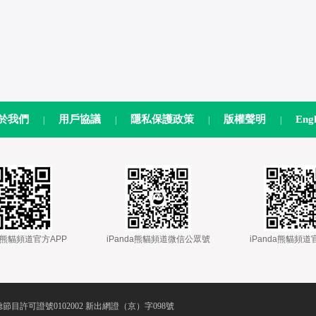
於我們
用戶協議
隱私保護政策
版權聲明
Engl
|
|
|
|
nda熊貓頻道官方APP
 
 iPanda熊貓頻道微信公眾號
 
 iPanda熊貓頻
節目許可證號0102002 新出網證（京）字098號