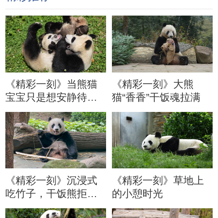
《精彩一刻》当熊猫
《精彩一刻》大熊
宝宝只是想安静待会
猫“香香”干饭魂拉满
儿
《精彩一刻》沉浸式
《精彩一刻》草地上
吃竹子，干饭熊拒绝
的小憩时光
分心