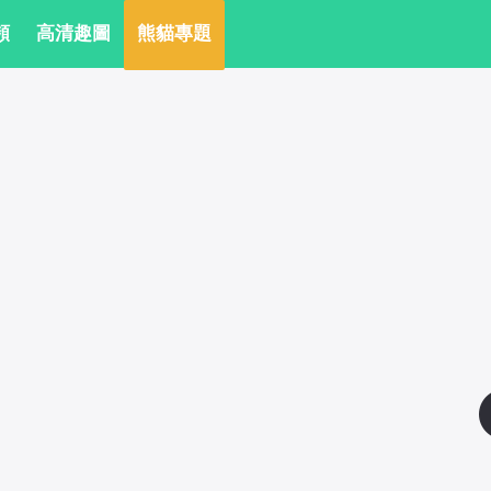
頻
 高清趣圖
 熊貓專題