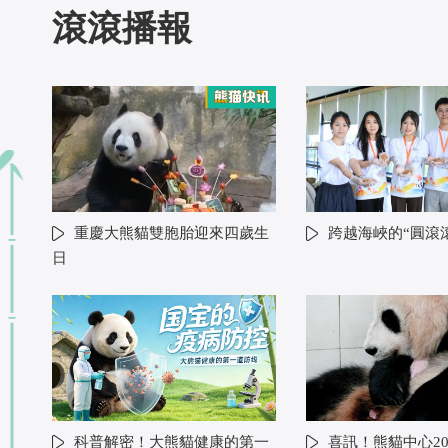
滾滾播報
重慶大熊貓雙胞胎迎來四歲生
跨越海峽的“圓滾
日
科普解密！大熊貓健康的第一
喜訊！熊貓中心20