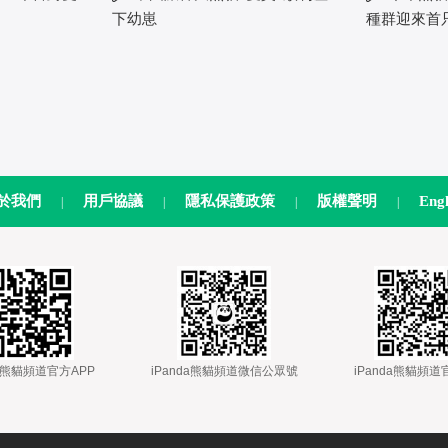
下幼崽
種群迎來首
於我們
用戶協議
隱私保護政策
版權聲明
Engl
|
|
|
|
nda熊貓頻道官方APP
 
 iPanda熊貓頻道微信公眾號
 
 iPanda熊貓頻