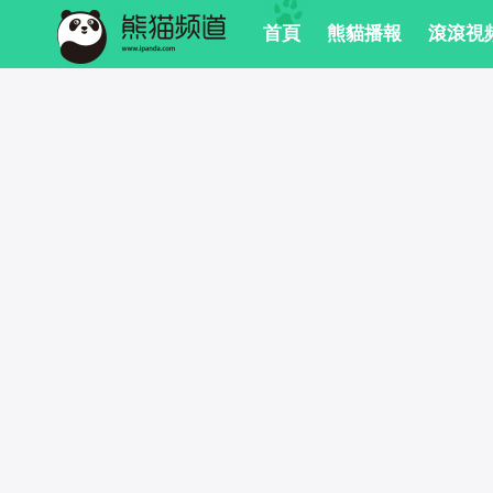
 首頁
 熊貓播報
 滾滾視