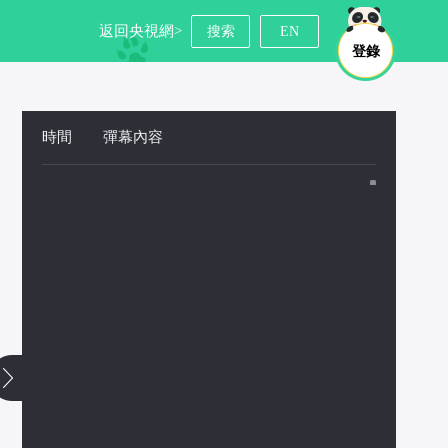
返回央視網>
搜索
EN
登錄
時間
 
彈幕內容