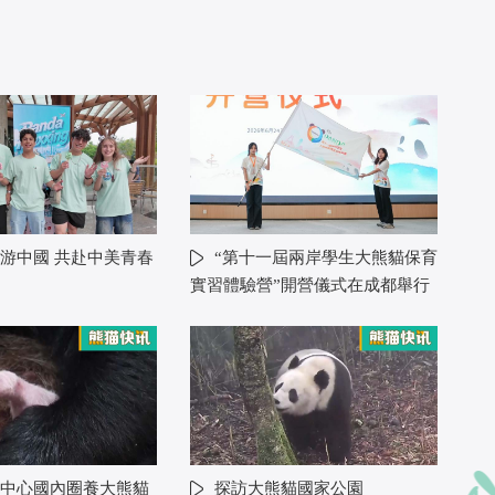
游中國 共赴中美青春
“第十一屆兩岸學生大熊貓保育
實習體驗營”開營儀式在成都舉行
中心國內圈養大熊貓
探訪大熊貓國家公園