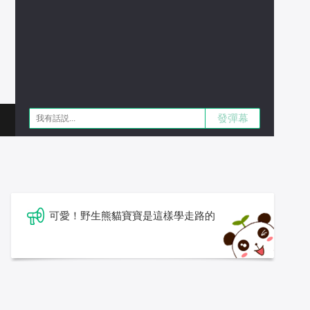
發彈幕
可愛！野生熊貓寶寶是這樣學走路的