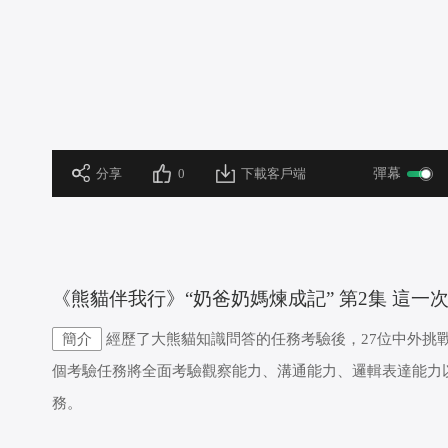
 分享
0
下載客戶端
彈幕
 《熊貓伴我行》“奶爸奶媽煉成記” 第2集 這一
簡介
經歷了大熊貓知識問答的任務考驗後，27位中外挑
個考驗任務將全面考驗觀察能力、溝通能力、邏輯表達能力
務。