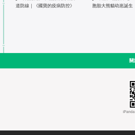
道防線｜《國寶的疫病防控》
胞胎大熊貓幼崽誕生
關
 iPa