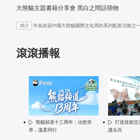
 大熊貓主題書籍分享會 黑白之間話萌物
簡介
作為首屆中國大熊貓國際文化周的系列配套活動之一
滾滾播報
熊貓頻道十三周年：治愈世
打造技能交
界，溫柔同行
護尖兵