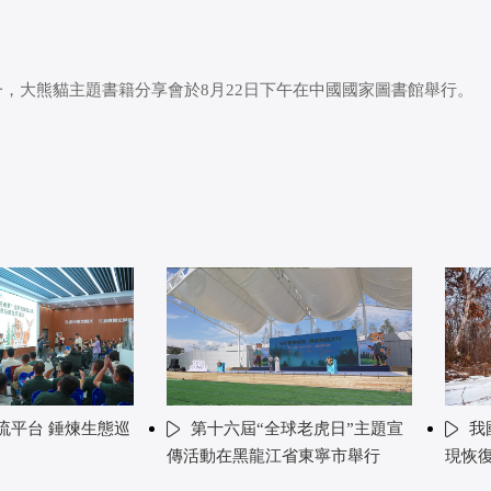
，大熊貓主題書籍分享會於8月22日下午在中國國家圖書館舉行。
流平台 錘煉生態巡
第十六屆“全球老虎日”主題宣
我
傳活動在黑龍江省東寧市舉行
現恢