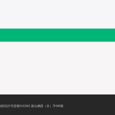
節目許可證號0102002 新出網證（京）字098號