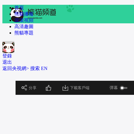
 首頁
 熊貓播報
 滾滾視頻
 高清趣圖
 熊貓專題
登錄
退出
返回央視網>
 
搜索
 
EN
 分享
下載客戶端
彈幕