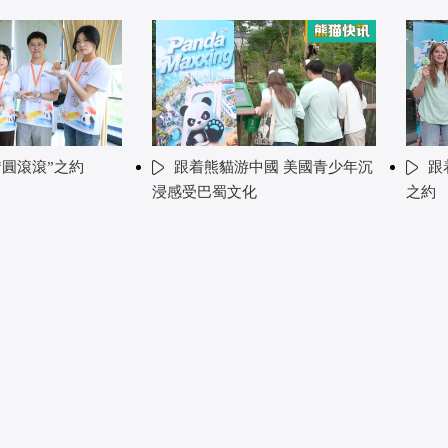
“圓滾滾”之約
跟着熊貓游中國 美國青少年沉
跟
浸感受巴蜀文化
之約