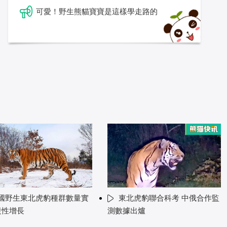
可愛！野生熊貓寶寶是這樣學走路的
國野生東北虎豹種群數量實
東北虎豹聯合科考 中俄合作監
復性增長
測數據出爐