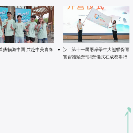
着熊貓游中國 共赴中美青春
“第十一屆兩岸學生大熊貓保育
實習體驗營”開營儀式在成都舉行