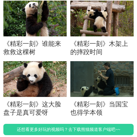
《精彩一刻》谁能来
《精彩一刻》木架上
救救这棵树
的摔跤时间
《精彩一刻》这大脸
《精彩一刻》当国宝
盘子是真可爱呀
也得学本领
还想看更多好玩的视频吗？去下载熊猫频道客户端吧~~