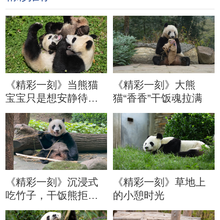
《精彩一刻》当熊猫
《精彩一刻》大熊
宝宝只是想安静待会
猫“香香”干饭魂拉满
儿
《精彩一刻》沉浸式
《精彩一刻》草地上
吃竹子，干饭熊拒绝
的小憩时光
分心