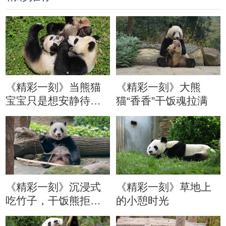
《精彩一刻》当熊猫
《精彩一刻》大熊
宝宝只是想安静待会
猫“香香”干饭魂拉满
儿
《精彩一刻》沉浸式
《精彩一刻》草地上
吃竹子，干饭熊拒绝
的小憩时光
分心