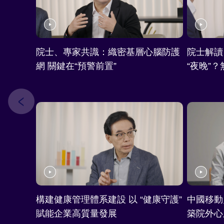
院士、專家共識：織密基層心腦防護
院士解讀
網 關鍵在“預警前置”
“夜晚”
構建健康管理體系建設 以 “健康守護”
中國移動
賦能企業高質量發展
築院外心