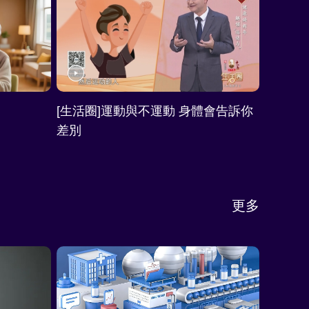
[生活圈]運動與不運動 身體會告訴你
差別
更多