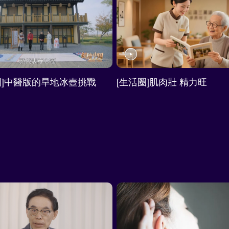
國]中醫版的旱地冰壺挑戰
[生活圈]肌肉壯 精力旺