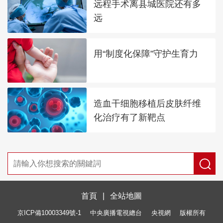
远程手术离县城医院还有多
远
用“制度化保障”守护生育力
造血干细胞移植后皮肤纤维
化治疗有了新靶点
首頁
|
全站地圖
京ICP備10003349號-1
中央廣播電視總台
央視網
版權所有