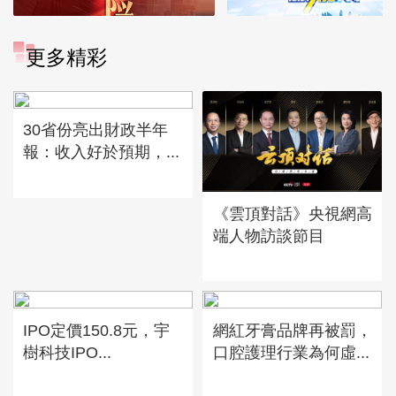
更多精彩
30省份亮出財政半年
報：收入好於預期，...
《雲頂對話》央視網高
端人物訪談節目
IPO定價150.8元，宇
網紅牙膏品牌再被罰，
樹科技IPO...
口腔護理行業為何虛...