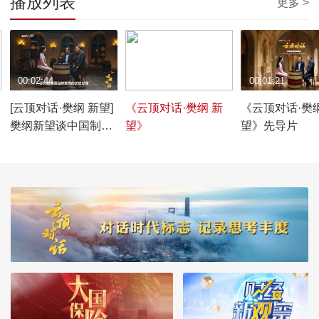
播放列表
更多 >
00:02:44
00:29:05
00:01:21
[云顶对话·樊纲 新望]
《云顶对话·樊纲 新
《云顶对话·樊
樊纲新望谈中国制造
望》
望》先导片
逆袭法宝