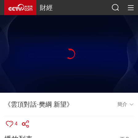
財經
《雲頂對話·樊綱 新望》
簡介
4