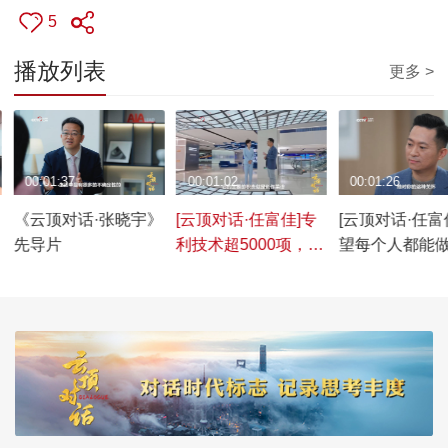
5
播放列表
更多 >
00:01:37
00:01:02
00:01:26
》
《云顶对话·张晓宇》
[云顶对话·任富佳]专
[云顶对话·任富
先导片
利技术超5000项，看
望每个人都能
老板电器烹饪研究院
于自己的那道
科技创新“硬核实力”
富佳谈研发烹
型初心