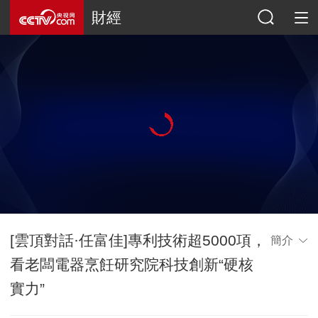
財經
[雲頂對話·任富佳]專利技術超5000項，
簡介
看老闆電器烹飪研究院科技創新“硬核
實力”