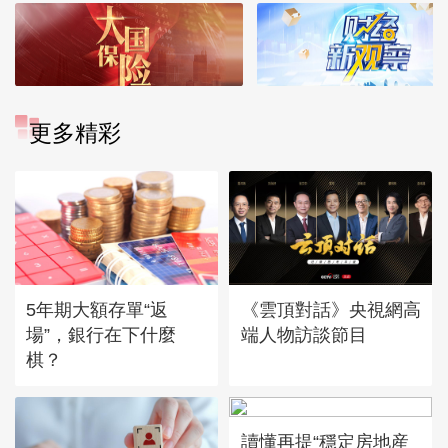
更多精彩
5年期大額存單“返
《雲頂對話》央視網高
場”，銀行在下什麼
端人物訪談節目
棋？
讀懂再提“穩定房地産