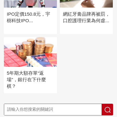
IPO定價150.8元，宇
網紅牙膏品牌再被罰，
樹科技IPO...
口腔護理行業為何虛...
5年期大額存單“返
場”，銀行在下什麼
棋？