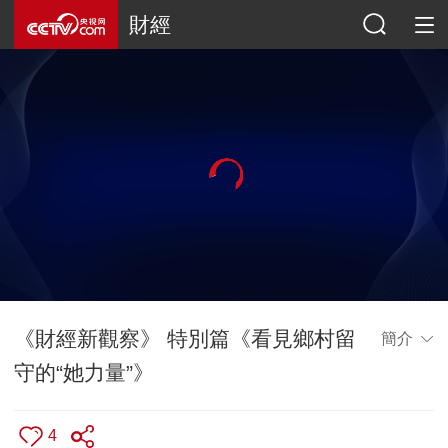
財經
《財經新觀察》 特別篇《看見鄉村留
簡介
守的“她力量”》
4