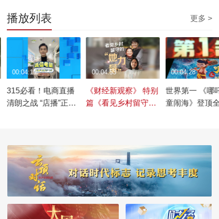
播放列表
更多 >
00:04:19
00:04:53
00:04:28
315必看！电商直播
《财经新观察》 特别
世界第一 《哪
清朗之战 “店播”正在
篇《看见乡村留守
童闹海》登顶
成为新趋势
的“她力量”》
画电影票房榜