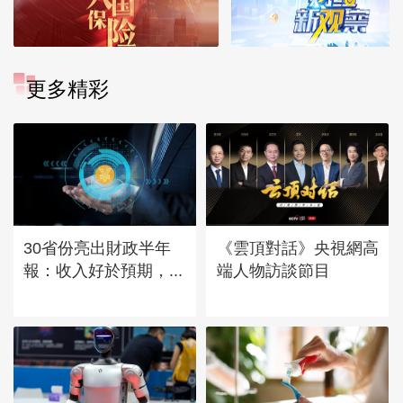
更多精彩
30省份亮出財政半年
《雲頂對話》央視網高
報：收入好於預期，...
端人物訪談節目