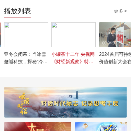
播放列表
更多 >
00:02:53
00:05:09
00:04:37
亚冬会闭幕：当冰雪
小罐茶十二年 央视网
2024首届可持
邂逅科技，探秘“冷资
《财经新观察》特别
价值创新大会
源”如何变身“热产业”
专访
圆满落幕