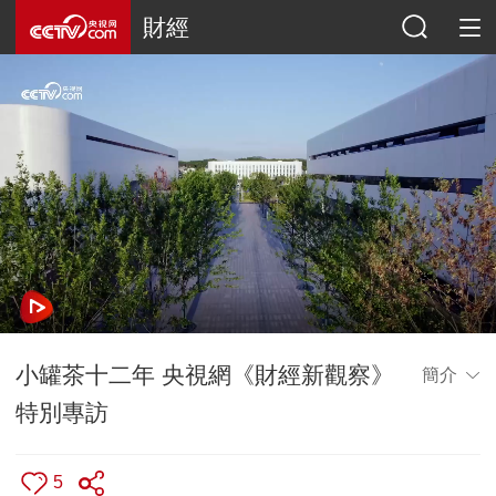
財經
小罐茶十二年 央視網《財經新觀察》
簡介
特別專訪
5