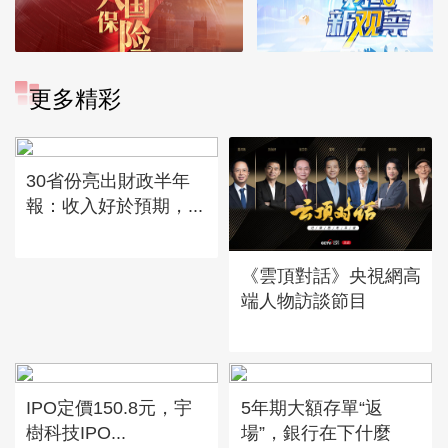
更多精彩
30省份亮出財政半年
報：收入好於預期，...
《雲頂對話》央視網高
端人物訪談節目
IPO定價150.8元，宇
5年期大額存單“返
樹科技IPO...
場”，銀行在下什麼