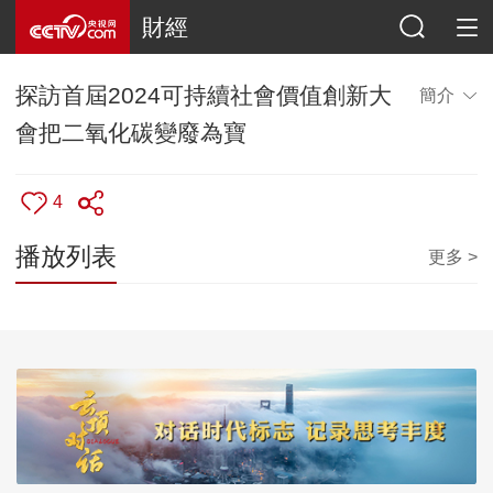
財經
探訪首屆2024可持續社會價值創新大
簡介
會把二氧化碳變廢為寶
4
播放列表
更多 >