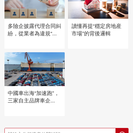
多險企披露代理合同糾
讀懂再提“穩定房地産
紛，從業者為違規“...
市場”的背後邏輯
中國車出海“加速跑”，
三家自主品牌車企...