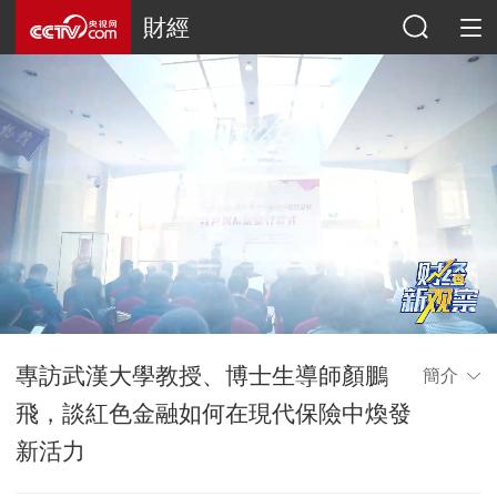
財經
專訪武漢大學教授、博士生導師顏鵬
簡介
飛，談紅色金融如何在現代保險中煥發
新活力