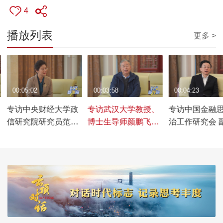
4
播放列表
更多 >
00:05:02
00:03:58
00:04:23
专访中央财经大学政
专访武汉大学教授、
专访中国金融
信研究院研究员范娟
博士生导师颜鹏飞，
治工作研究会 
娟，共议红色保险文
谈红色金融如何在现
长、秘书长濮
化如何赋能行业发展
代保险中焕发新活力
讨如何传承红
因，赋能现代