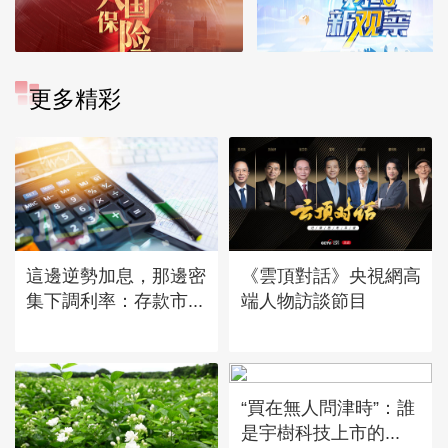
更多精彩
這邊逆勢加息，那邊密
《雲頂對話》央視網高
集下調利率：存款市...
端人物訪談節目
“買在無人問津時”：誰
是宇樹科技上市的...