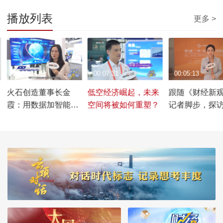
播放列表
更多 >
00:02:33
00:07:31
00:05:13
火石创造董事长金
低空经济崛起，未来
跟随《财经新
霞：用数据加智能赋
空间将被如何重塑？
记者脚步，探访2
能产业更高质量发展
服贸会“一带一
医药发展论坛