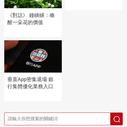
《對話》 鐘睒睒：喚
醒一朵花的價值
垂直App密集退場 銀
行集體優化業務入口