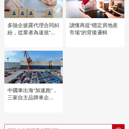
多險企披露代理合同糾
讀懂再提“穩定房地産
紛，從業者為違規“...
市場”的背後邏輯
中國車出海“加速跑”，
三家自主品牌車企...