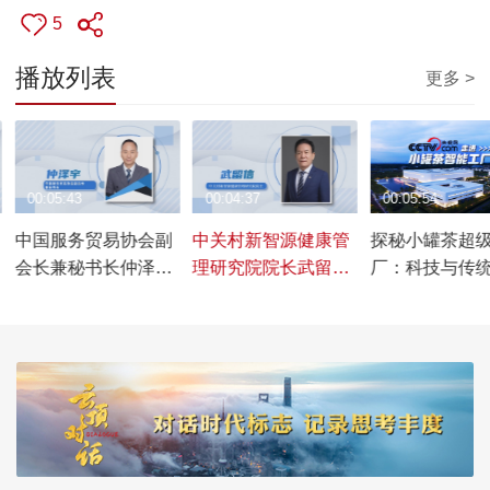
5
播放列表
更多 >
00:05:43
00:04:37
00:05:54
中国服务贸易协会副
中关村新智源健康管
探秘小罐茶超
会长兼秘书长仲泽
理研究院院长武留
厂：科技与传
宇：助力“一带一
信：通过发布健康管
融，只为一杯
路”沿线国家合作发
理蓝皮书，推动健康
茶
展，推动服务贸易高
管理与产业发展
质量发展