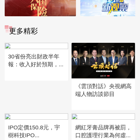
更多精彩
30省份亮出財政半年
報：收入好於預期，...
《雲頂對話》央視網高
端人物訪談節目
IPO定價150.8元，宇
網紅牙膏品牌再被罰，
樹科技IPO...
口腔護理行業為何虛...