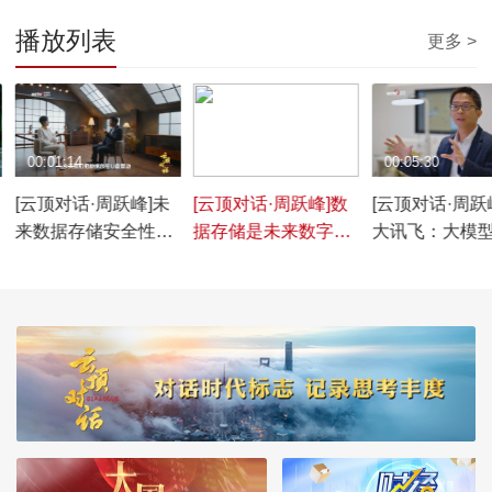
播放列表
更多 >
00:01:14
00:01:09
00:05:30
》
[云顶对话·周跃峰]未
[云顶对话·周跃峰]数
[云顶对话·周跃
来数据存储安全性的
据存储是未来数字化
大讯飞：大模
发展方向：数据偷不
发展过程中很重要的
除了在算力上
走，偷走之后打不开
部件
提升以外，存
需要大幅提升