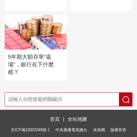
5年期大額存單“返
場”，銀行在下什麼
棋？
首頁
|
全站地圖
京ICP備10003349號-1
中央廣播電視總台
央視網
版權所有