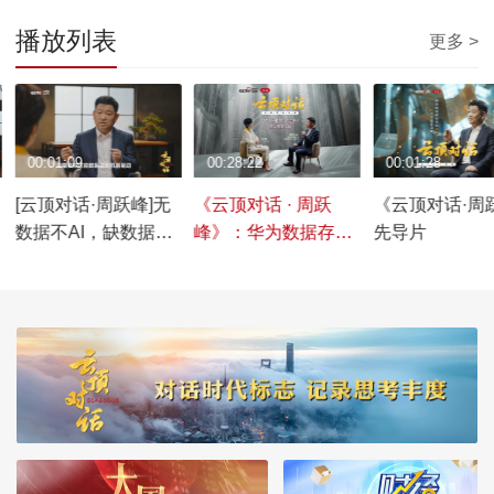
播放列表
更多 >
00:01:09
00:28:22
00:01:28
[云顶对话·周跃峰]无
《云顶对话 · 周跃
《云顶对话·周
数据不AI，缺数据不
峰》：华为数据存储
先导片
AI
如何推动数字文明