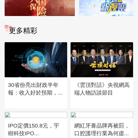
更多精彩
30省份亮出財政半年
《雲頂對話》央視網高
報：收入好於預期，...
端人物訪談節目
IPO定價150.8元，宇
網紅牙膏品牌再被罰，
樹科技IPO...
口腔護理行業為何虛...