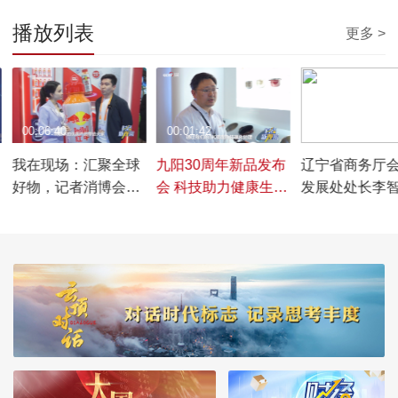
播放列表
更多 >
00:06:40
00:01:42
00:03:42
我在现场：汇聚全球
九阳30周年新品发布
辽宁省商务厅
好物，记者消博会现
会 科技助力健康生活
发展处处长李
场体验消费新趋势
新篇章
品涵盖吃穿住
全面展示辽宁
蓬勃发展