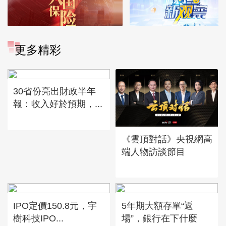
更多精彩
30省份亮出財政半年
報：收入好於預期，...
《雲頂對話》央視網高
端人物訪談節目
IPO定價150.8元，宇
5年期大額存單“返
樹科技IPO...
場”，銀行在下什麼