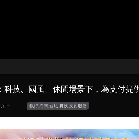
央博
非遺
文化
旅游
科普
健康
樂齡
閱讀
雲起
超級工廠
智敬中國
全民健康
顏選攻略
海洋
收視榜
總台企業白名單
：科技、國風、休閒場景下，為支付提
簡介
銀行,海南,國風,科技,支付服務