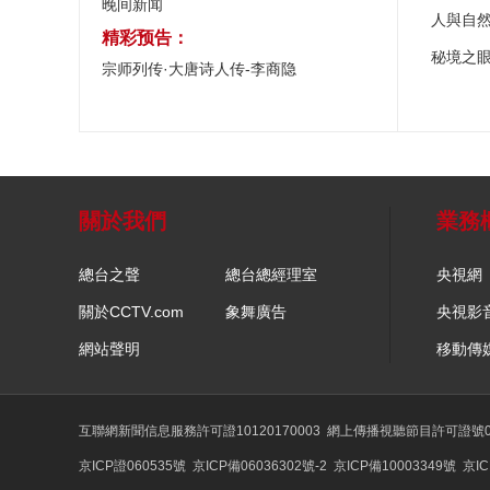
晚间新闻
人與自
精彩预告：
秘境之
宗师列传·大唐诗人传-李商隐
關於我們
業務
總台之聲
總台總經理室
央視網
關於CCTV.com
象舞廣告
央視影
網站聲明
移動傳
互聯網新聞信息服務許可證10120170003
網上傳播視聽節目許可證號01
京ICP證060535號
京ICP備06036302號-2
京ICP備10003349號
京IC