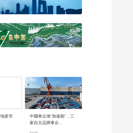
牌布局线下渠道，实
现用户增长新趋势
00:01:11
九阳电器“三十而立”：
感受小家电智体验
00:05:04
探访糖酒会：数字化
转型助推产销新模式
00:01:55
探访糖酒会：高品质
酱香酒“高品质不等于
高价”
00:02:39
从新酒潮饮、川酿佳
肴，到艺术市集、非
遗体验，跟随主持人
00:02:57
一起来沉浸式体验春
从糖酒会看今年酒业
糖节
房地産市
中國車出海“加速跑”，三
发展趋势
家自主品牌車企...
00:07:02