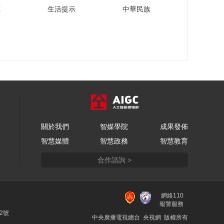
李宇：新质生产力将
苑
生活提示
中華民族
如何改变我们的生
活“质”量
00:09:39
“马连道·数据街”合作
发展联盟成立
00:02:00
张永伟：中国汽车特
别是新能源汽车海外
发展是必然趋势
00:03:23
王前：数实融合是通
關於我們
智媒學院
成果發佈
过数字化赋能和转
智慧媒體
智慧政務
智慧教育
型，最终推动产业升
00:01:12
级
合作諮詢 >
安筱鹏：AI大模型是
一个体系化的竞争
00:08:11
網絡110
崔小丽：银行要有金
報警服務
融知识和产业知识的
22號
中央廣播電視總台 央視網 版權所有
专业性