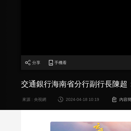
財經
教育
鄉村振興
生態環境
一帶一路
大國智造
大國展會
大國保險
雲頂對話
CCTV.節目官網
直播
節目單
欄目
片庫
分享
手機看
交通銀行海南省分行副行長陳超
來源 : 央視網
2024-04-18 10:19
內容