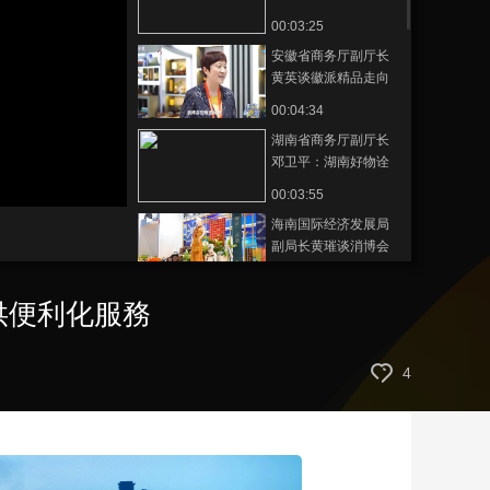
国风、休闲场景下，
00:03:25
藝術
汽車
數智
5G
産業+
为支付提供便利化服
安徽省商务厅副厅长
务
時尚
天氣
才藝
網展
央央好物
黄英谈徽派精品走向
世界之路
00:04:34
湖南省商务厅副厅长
邓卫平：湖南好物诠
释传统与创新完美融
00:03:55
合
海南国际经济发展局
副局长黄璀谈消博会
给海南带来的发展机
00:02:01
遇
供便利化服務
中国工程院院士蒋昌
俊谈如何让人工智能
成为国家的“智慧动能”
00:09:48
4
中国工程院院士刘韵
洁谈科技带来无限可
能，将智慧融入生活
00:12:27
探访糖酒会：电商品