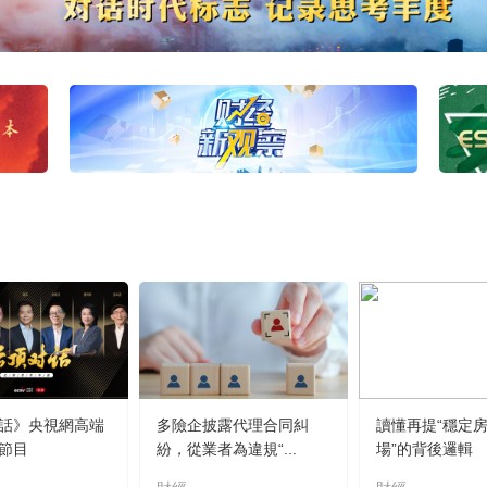
話》央視網高端
多險企披露代理合同糾
讀懂再提“穩定
節目
紛，從業者為違規“...
場”的背後邏輯