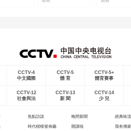
財經
財經
CCTV-4
CCTV-5
CCTV-5+
中文國際
體 育
體育賽事
CCTV-12
CCTV-13
CCTV-14
社會與法
新 聞
少 兒
播
焦點訪談
晚間新聞
經典咏
法
時代楷模發佈廳
開講啦
我有傳