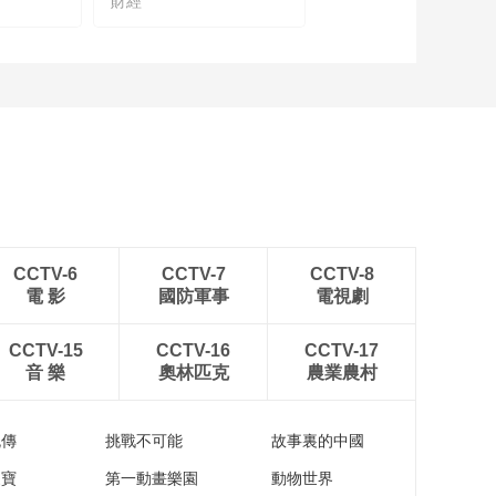
財經
110秒抢先看糖酒会！
00:01:50
新东方教育科技集团
CEO周成刚：让国际
教育助力我们的孩子
00:03:18
实现理念、看法、眼
柳晓娅：方太致力为
界、能力的多元跨界
消费者提供至臻优雅
的生活方式
00:04:03
李一峰解读小熊电器
CCTV-6
CCTV-7
CCTV-8
的年轻化、数智化和
電 影
國防軍事
電視劇
国际化之路
00:11:09
徐洪才谈“新质生产
CCTV-15
CCTV-16
CCTV-17
力”如何改变我们未来
音 樂
奧林匹克
農業農村
的生活
00:09:02
巴放谈城市轨道交通
流傳
挑戰不可能
故事裏的中國
为美好生活提速加力
家寶
第一動畫樂園
動物世界
00:08:45