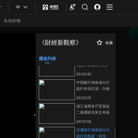
00:06:40
中
九阳30周年新品发布
会 科技助力健康生活
央央好物
新篇章
00:01:42
辽宁省商务厅会展业
发展处处长李智：展
《財經新觀察》
收藏
交通银行海南省分
正在播放
品涵盖吃穿住用行，
00:03:42
行副行长陈超：科技、国风、
全面展示辽宁企业的
休闲场景下，为支付提供便利
播放列表
海南省陵水县副县长
蓬勃发展
化服务
范贤才谈陵水特色产
业与创新技术
00:03:40
中国银行海南省分行
副行长张正强：为海
南自贸港的高质量发
00:03:05
展贡献数字力量
浙江省商务厅贸发处
二级调研员朱文奇谈
浙江产品的精湛工
合體育
亞冬會
00:03:58
艺，以及浙江特色的
交通银行海南省分行
创新技术与服务
副行长陈超：科技、