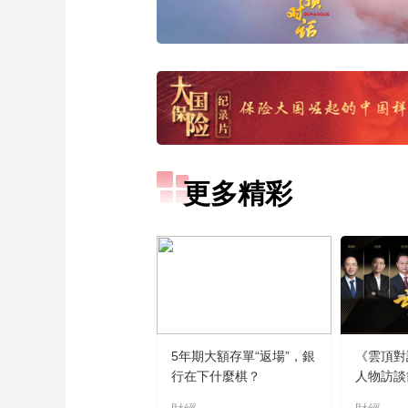
更多精彩
5年期大額存單“返場”，銀
《雲頂對
行在下什麼棋？
人物訪談