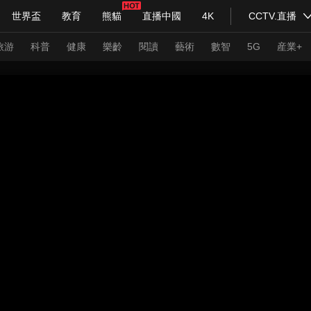
世界盃
教育
熊貓
直播中國
4K
CCTV.直播
式妙語
主持人
下載央視影音
熱解讀
天天學習
旅游
科普
健康
樂齡
閱讀
藝術
數智
5G
産業+
紀錄片網
國家大劇院
大型活動
科技
法治
文娛
人物
公益
圖片
習式妙語
央視快評
央視網評
光華銳評
鋒面
頻道
VR/AR
4K專區
全景新聞
請入列
人生第一次
人生第二次
年冬奧會
CBA
NBA
中超
國足
國際足球
網球
綜
體育江湖
文化體育
冰雪道路
足球道路