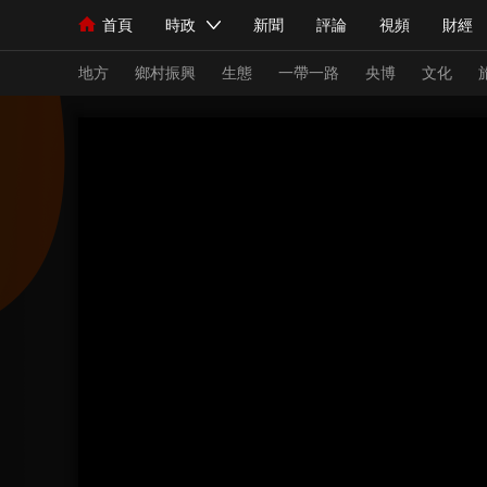
首頁
時政
新聞
評論
視頻
財經
人民領袖習近平
直播
海外頻道
片庫
iPanda
欄目大全
聯播+
English
中國領導人
節目單
Монгол
聽音
央視快評
微視頻
習
地方
鄉村振興
生態
一帶一路
央博
文化
總台春晚
網絡春晚
共産黨員網
秧紀錄
新聞
國內
國際
評論
經濟
軍事
人民領袖習近平
聯播+
熱解讀
天天學習
視頻
小央視頻
小央直播
直播中國
熊貓
現場
前線
比劃
快看
藍海中國
新兵
體育
直播
競猜
2026年世界盃
2026
VIP會員
CCTV奧林匹克頻道
生活體育大會