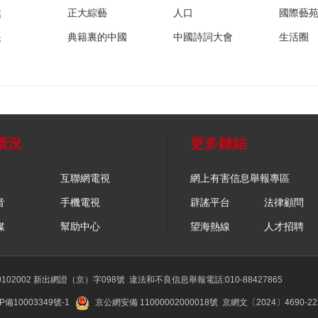
然
正大綜藝
人口
國際藝
眼
典籍裏的中國
中國詩詞大會
生活圈
概況
更多鏈結
互聯網電視
網上有害信息舉報專區
音
手機電視
辟謠平台
法律顧問
媒
幫助中心
望海熱線
人才招聘
02002 新出網證（京）字098號
違法和不良信息舉報電話:010-88427865
P備10003349號-1
京公網安備 11000002000018號
京網文〔2024〕4690-2