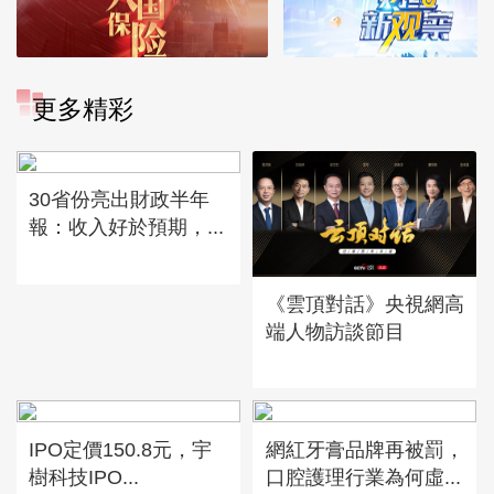
更多精彩
30省份亮出財政半年
報：收入好於預期，...
《雲頂對話》央視網高
端人物訪談節目
IPO定價150.8元，宇
網紅牙膏品牌再被罰，
樹科技IPO...
口腔護理行業為何虛...