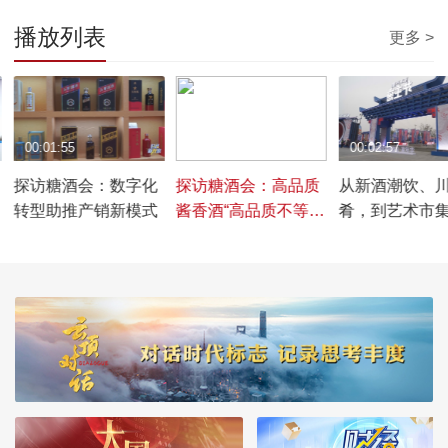
播放列表
更多 >
00:01:55
00:02:39
00:02:57
探访糖酒会：数字化
探访糖酒会：高品质
从新酒潮饮、
体
转型助推产销新模式
酱香酒“高品质不等于
肴，到艺术市
高价”
遗体验，跟随
一起来沉浸式
糖节