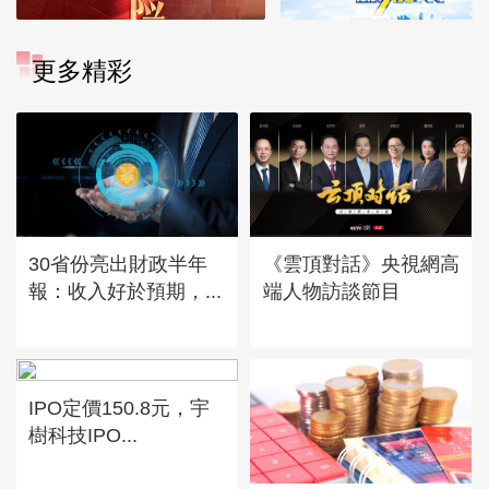
更多精彩
30省份亮出財政半年
《雲頂對話》央視網高
報：收入好於預期，...
端人物訪談節目
IPO定價150.8元，宇
樹科技IPO...