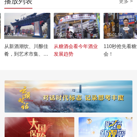
播放列表
更多 >
00:02:57
00:07:02
00:01:50
从新酒潮饮、川酿佳
从糖酒会看今年酒业
110秒抢先看糖
于
肴，到艺术市集、非
发展趋势
会！
遗体验，跟随主持人
一起来沉浸式体验春
糖节