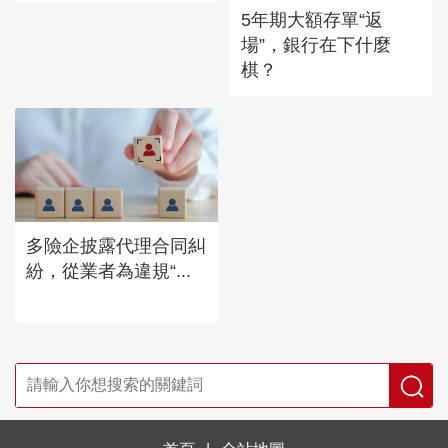
5年期大額存單“返
場”，銀行在下什麼
棋？
多險企披露代理合同糾
紛，從業者為違規“...