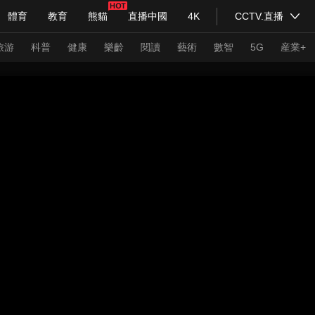
體育
教育
熊貓
直播中國
4K
CCTV.直播
式妙語
主持人
下載央視影音
熱解讀
天天學習
旅游
科普
健康
樂齡
閱讀
藝術
數智
5G
産業+
紀錄片網
國家大劇院
大型活動
科技
法治
文娛
人物
公益
圖片
習式妙語
央視快評
央視網評
光華銳評
鋒面
頻道
VR/AR
4K專區
全景新聞
請入列
人生第一次
人生第二次
年冬奧會
CBA
NBA
中超
國足
國際足球
網球
綜
體育江湖
文化體育
冰雪道路
足球道路