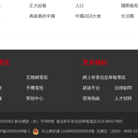
然
正大綜藝
人口
國際藝
眼
典籍裏的中國
中國詩詞大會
生活圈
概況
更多鏈結
互聯網電視
網上有害信息舉報專區
音
手機電視
辟謠平台
法律顧問
媒
幫助中心
望海熱線
人才招聘
02002 新出網證（京）字098號
違法和不良信息舉報電話:010-88427865
P備10003349號-1
京公網安備 11000002000018號
京網文〔2024〕4690-2