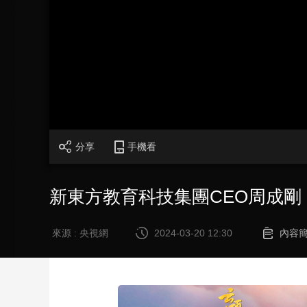
財經
教育
鄉村振興
生態環境
一帶一路
大國智造
大國展會
大國保險
雲頂對話
CCTV.節目官網
直播
節目單
欄目
片庫
分享
手機看
新東方教育科技集團CEO周成
來源 : 央視網
2024-03-20 12:30
內容