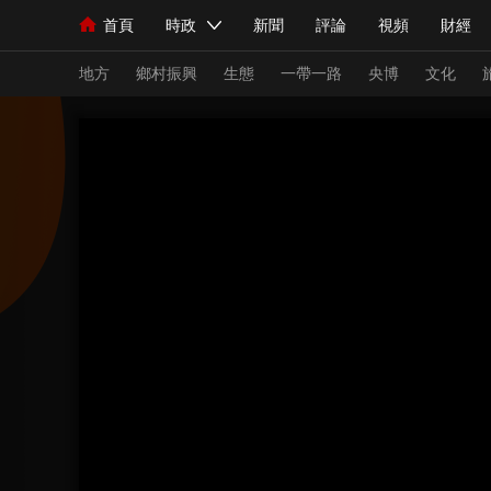
首頁
時政
新聞
評論
視頻
財經
人民領袖習近平
直播
海外頻道
片庫
iPanda
欄目大全
聯播+
English
中國領導人
節目單
Монгол
聽音
央視快評
微視頻
習
地方
鄉村振興
生態
一帶一路
央博
文化
總台春晚
網絡春晚
共産黨員網
秧紀錄
新聞
國內
國際
評論
經濟
軍事
人民領袖習近平
聯播+
熱解讀
天天學習
視頻
小央視頻
小央直播
直播中國
熊貓
現場
前線
比劃
快看
藍海中國
新兵
體育
直播
競猜
2026年世界盃
2026
VIP會員
CCTV奧林匹克頻道
生活體育大會