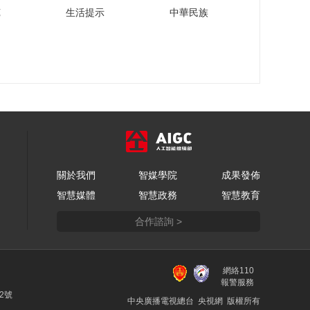
“液体黄金”跨越山海走
苑
生活提示
中華民族
出国门
00:07:53
从奶牛育种到牧场发
电，科技这样赋能绿
色奶业
00:05:59
科技型企业金融服务
难？看科技与金融如
何“双向奔赴”
00:04:21
链接世界 多家金融机
關於我們
智媒學院
成果發佈
构表示助力供应链畅
智慧媒體
智慧政務
智慧教育
通高效
00:03:10
合作諮詢 >
共创未来 加强全球产
业链供应链合作
00:02:01
網絡110
平安养老险党委书
報警服務
记、董事长甘为民：
22號
中央廣播電視總台 央視網 版權所有
竭力为所有委托人创