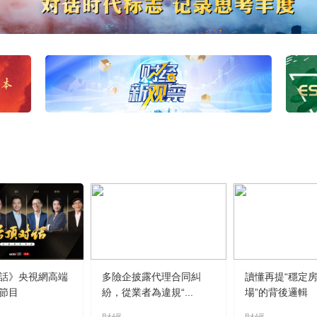
話》央視網高端
多險企披露代理合同糾
讀懂再提“穩定
節目
紛，從業者為違規“...
場”的背後邏輯