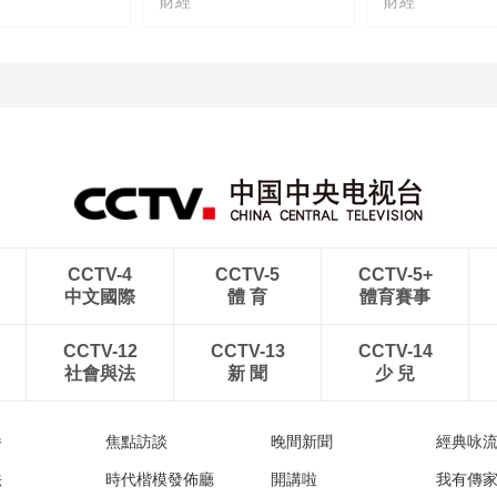
財經
財經
CCTV-4
CCTV-5
CCTV-5+
中文國際
體 育
體育賽事
CCTV-12
CCTV-13
CCTV-14
社會與法
新 聞
少 兒
播
焦點訪談
晚間新聞
經典咏
法
時代楷模發佈廳
開講啦
我有傳