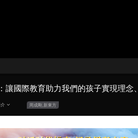
央博
非遺
文化
旅游
科普
健康
樂齡
閱讀
雲起
超級工廠
智敬中國
全民健康
顏選攻略
海洋
熱播榜
總台企業白名單
剛：讓國際教育助力我們的孩子實現理念
簡介
周成剛,新東方