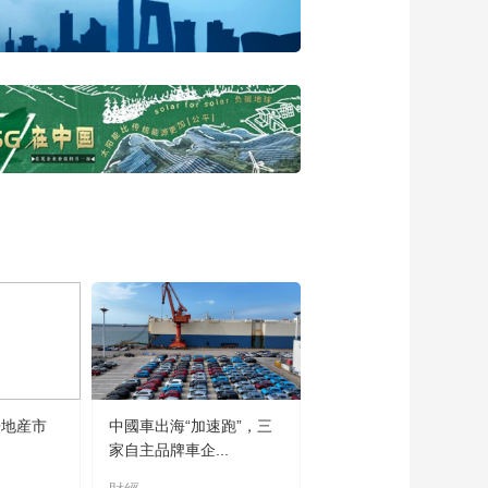
发展联盟成立
00:02:00
张永伟：中国汽车特
别是新能源汽车海外
发展是必然趋势
00:03:23
王前：数实融合是通
过数字化赋能和转
型，最终推动产业升
00:01:12
级
安筱鹏：AI大模型是
一个体系化的竞争
00:08:11
崔小丽：银行要有金
融知识和产业知识的
专业性
00:04:54
叶剑：节能减排和绿
房地産市
中國車出海“加速跑”，三
色发展是正大集团的
家自主品牌車企...
核心责任
00:07:09