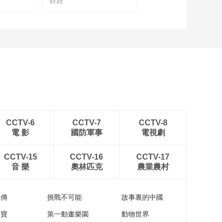
財經
如何让生命“链”出精
彩？国药集团中国生
物这样做
00:04:34
新时代的“好房子”，建
研院打算这么盖
00:03:17
一杯奶如何“链”全球？
伊利给出这样的答案
00:02:35
企业金融供应链的多
CCTV-6
CCTV-7
CCTV-8
元需求下，银行该如
電 影
國防軍事
電視劇
何提供金融服务？
00:03:30
乡村振兴，看智慧农
CCTV-15
CCTV-16
CCTV-17
业如何链接绿色田园
音 樂
奧林匹克
農業農村
生活？
00:08:01
如何为地球家园贡献
流傳
挑戰不可能
故事裏的中國
可持续发展力量，清
洁能源企业这么做！
家寶
第一動畫樂園
動物世界
00:00:54