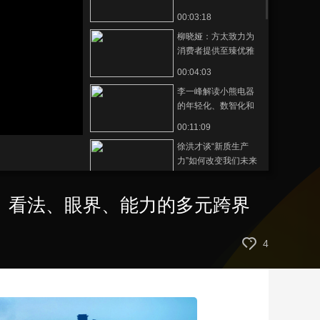
教育助力我们的孩子
00:03:18
藝術
汽車
數智
5G
産業+
实现理念、看法、眼
柳晓娅：方太致力为
界、能力的多元跨界
時尚
天氣
才藝
網展
央央好物
消费者提供至臻优雅
的生活方式
00:04:03
李一峰解读小熊电器
的年轻化、数智化和
国际化之路
00:11:09
徐洪才谈“新质生产
力”如何改变我们未来
的生活
00:09:02
、看法、眼界、能力的多元跨界
巴放谈城市轨道交通
为美好生活提速加力
00:08:45
4
李宇：新质生产力将
如何改变我们的生
活“质”量
00:09:39
“马连道·数据街”合作