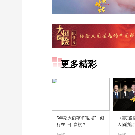
更多精彩
5年期大額存單“返場”，銀
《雲頂對
行在下什麼棋？
人物訪談