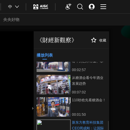
00:05:04
中
探访糖酒会：数字化
转型助推产销新模式
央央好物
00:01:55
探访糖酒会：高品质
酱香酒“高品质不等于
《財經新觀察》
收藏
新东方教育科技集
正在播放
高价”
00:02:39
团CEO周成刚：让国际教育助
力我们的孩子实现理念、看
播放列表
从新酒潮饮、川酿佳
法、眼界、能力的多元跨界
肴，到艺术市集、非
遗体验，跟随主持人
00:02:57
一起来沉浸式体验春
从糖酒会看今年酒业
糖节
发展趋势
00:07:02
110秒抢先看糖酒会！
合體育
亞冬會
00:01:50
新东方教育科技集团
CEO周成刚：让国际