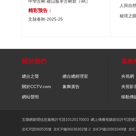
中华古树-稷山板枣古树群（4K）
人與自
精彩预告：
秘境之
文脉春秋-2025-25
關於我們
業務
總台之聲
總台總經理室
央視網
關於CCTV.com
象舞廣告
央視影
網站聲明
移動傳
互聯網新聞信息服務許可證10120170003
網上傳播視聽節目許可證號01
京ICP證060535號
京ICP備06036302號-2
京ICP備10003349號
京IC