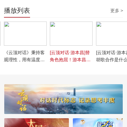
播放列表
更多 >
00:03:00
00:01:51
00:01:02
《云顶对话》秉持客
[云顶对话·游本昌]替
[云顶对话·游本
观理性，用有温度的
角色抱屈！游本昌戏
胡歌合作是什
情怀聚焦行业优秀人
外谈“爷叔”
受？什么原因
才
昌直呼“很喜欢”