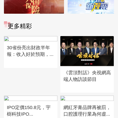
更多精彩
30省份亮出財政半年
報：收入好於預期，...
《雲頂對話》央視網高
端人物訪談節目
IPO定價150.8元，宇
網紅牙膏品牌再被罰，
樹科技IPO...
口腔護理行業為何虛...