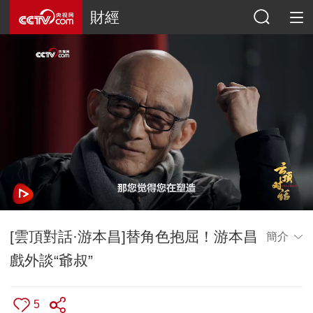
財經
[雲頂對話·游本昌]替角色抱屈！游本昌
簡介
戲外談“爺叔”
5