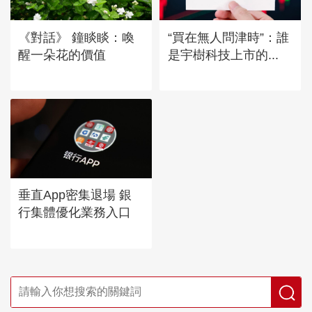
《對話》 鐘睒睒：喚
“買在無人問津時”：誰
醒一朵花的價值
是宇樹科技上市的...
垂直App密集退場 銀
行集體優化業務入口