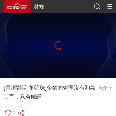
財經
[雲頂對話·董明珠]企業的管理沒有和氣
簡介
二字，只有嚴謹
2