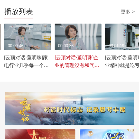
播放列表
更多 >
00:00:46
00:00:56
00:01:19
[云顶对话·董明珠]家
[云顶对话·董明珠]企
[云顶对话·董明
电行业几乎每一个企
业的管理没有和气二
业精神就是吃
业都挖过我的人
字，只有严谨
神，董明珠为
珠
认为