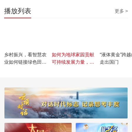
播放列表
更多 >
00:08:01
00:00:54
00:07:53
乡村振兴，看智慧农
如何为地球家园贡献
“液体黄金”跨
业如何链接绿色田园
可持续发展力量，清
走出国门
生活？
洁能源企业这么做！