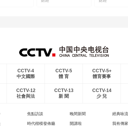
財經
財經
CCTV-4
CCTV-5
CCTV-5+
中文國際
體 育
體育賽事
CCTV-12
CCTV-13
CCTV-14
社會與法
新 聞
少 兒
播
焦點訪談
晚間新聞
經典咏
法
時代楷模發佈廳
開講啦
我有傳