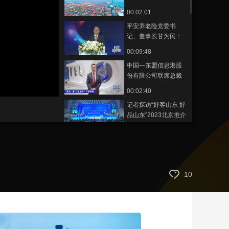
00:02:01
藝術
汽車
數智
5G
産業+
平安养老险党委书
時尚
天氣
才藝
網展
央央好物
记、董事长甘为民：
竭力为所有委托人创
00:09:48
造更大、更多的价值
中国—东盟信息港股
份有限公司联席总裁
钟能：希望通过数智
00:02:40
化贸易服务，提升中
记者探访“好客山东 好
国和东盟的贸易总量
品山东”2023北京推介
活动
00:06:06
国务院参事石勇：要
做出全社会的征信系
统 才可能有统一大市
00:04:48
10
场的形成
李扬：金融生态对金
融发展至关重要
00:02:35
王晓健：要为华侨金