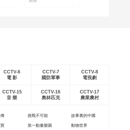
財經
魏斌：保险从业者要
更深入研究百姓健康
等多方面的需求
00:03:05
范娟娟：保险行业把
利他和自利完美结合
00:01:36
谢远涛：积极面对保
险业未来面临的新挑
战
00:02:28
黄宝印：把保险历史
CCTV-6
CCTV-7
CCTV-8
文化继承好、记录
電 影
國防軍事
電視劇
好、研究好、传承好
00:04:38
是我们的责任
贾非：氢能是能源的
CCTV-15
CCTV-16
CCTV-17
终极形式
音 樂
奧林匹克
農業農村
00:04:00
贾非：技术更新后氢
流傳
挑戰不可能
故事裏的中國
能客车续航里程将实
现飞跃
家寶
第一動畫樂園
動物世界
00:05:00