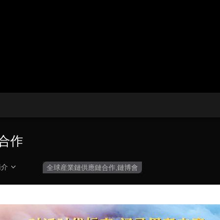
央博
非遺
文化
旅游
科普
健康
樂齡
閱讀
雲起
超級工廠
智敬中國
全民健康
顏選攻略
海洋
熱播榜
總台企業白名單
合作
簡介
全球産業鏈供應鏈合作,鏈博會