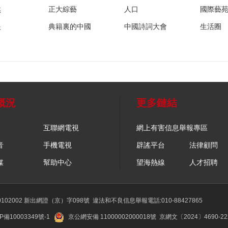
然
正大綜藝
人口
國際藝
眼
典籍裏的中國
中國詩詞大會
生活圈
概況
更多鏈結
互聯網電視
網上有害信息舉報專區
音
手機電視
辟謠平台
法律顧問
媒
幫助中心
望海熱線
人才招聘
02002 新出網證（京）字098號
違法和不良信息舉報電話:010-88427865
P備10003349號-1
京公網安備 11000002000018號
京網文〔2024〕4690-2