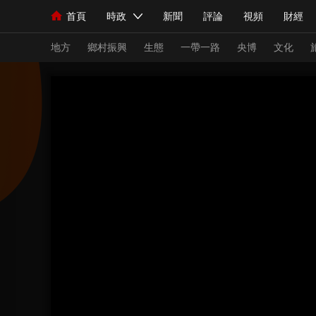
首頁
時政
新聞
評論
視頻
財經
人民領袖習近平
直播
海外頻道
片庫
iPanda
欄目大全
聯播+
English
中國領導人
節目單
Монгол
聽音
央視快評
微視頻
習
地方
鄉村振興
生態
一帶一路
央博
文化
總台春晚
網絡春晚
共産黨員網
秧紀錄
新聞
國內
國際
評論
經濟
軍事
人民領袖習近平
聯播+
熱解讀
天天學習
視頻
小央視頻
小央直播
直播中國
熊貓
現場
前線
比劃
快看
藍海中國
新兵
體育
直播
競猜
2026年世界盃
2026
VIP會員
CCTV奧林匹克頻道
生活體育大會