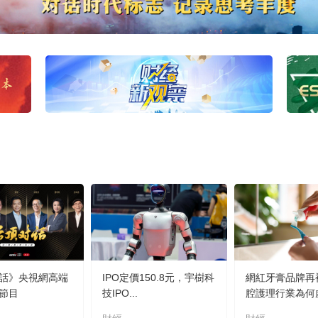
話》央視網高端
IPO定價150.8元，宇樹科
網紅牙膏品牌再
節目
技IPO...
腔護理行業為何虛.