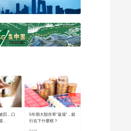
融发展创造更好的政
策环境
00:03:28
高星：保险历史文化
的研究需要更深入更
系统化
00:03:37
林宝清：保险首先要
想到被保险人的利
益，先利人才能达己
00:07:40
严京敏：保险是诚信
为前提，是在困难的
时候，给予支持帮助
00:02:48
马旭：单纯的产品销
售无法支持保险业发
展，对客户的服务才
00:02:27
是本源
曾立新：成立中国保
被罰，口
5年期大額存單“返場”，銀
险历史文化研究中心
..
行在下什麼棋？
推动保险历史文化传
00:01:51
承