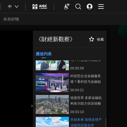
00:08:01
中
如何为地球家园贡献
可持续发展力量，清
央央好物
洁能源企业这么做！
00:00:54
“液体黄金”跨越山海走
出国门
《財經新觀察》
收藏
共创未来 加强全球
正在播放
00:07:53
产业链供应链合作
播放列表
从奶牛育种到牧场发
电，科技这样赋能绿
色奶业
00:05:59
科技型企业金融服务
难？看科技与金融如
何“双向奔赴”
00:04:21
链接世界 多家金融机
构表示助力供应链畅
通高效
合體育
亞冬會
00:03:10
共创未来 加强全球产
业链供应链合作