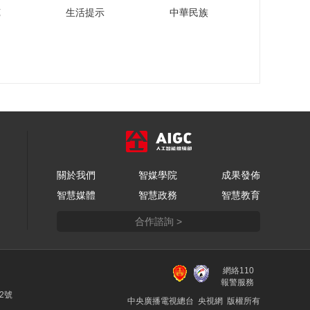
杨思捷：积极打造国
苑
生活提示
中華民族
家电投的投资生态
00:01:51
鄂维南：人工智能对
科学研究、产业和实
体经济制造业的影响
00:04:36
王志伟谈中医药产业
化智能化发展机遇
00:10:06
姚望谈我国人才的国
關於我們
智媒學院
成果發佈
际竞争优势和人才制
智慧媒體
智慧政務
智慧教育
度制定
00:04:59
合作諮詢 >
齐向东谈数字技术创
新与安全以及在金融
业的应用
00:05:10
網絡110
乔红：国产机器人企
報警服務
业如何既降低成本又
22號
中央廣播電視總台 央視網 版權所有
拥有更广泛的市场