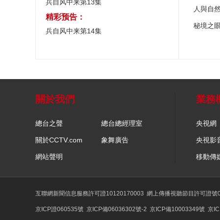
兵自风中来第13集
人與自
精彩预告：
秘境之
兵自风中来第14集
關於我們
業務
總台之聲
總台總經理室
央視網
關於CCTV.com
象舞廣告
央視影
網站聲明
移動傳
互聯網新聞信息服務許可證10120170003
網上傳播視聽節目許可證號01
京ICP證060535號
京ICP備06036302號-2
京ICP備10003349號
京IC