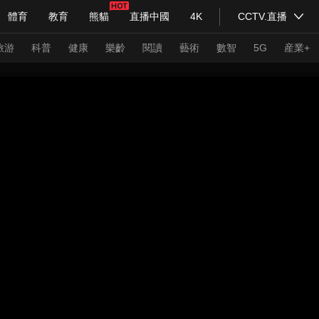
體育
教育
熊貓
直播中國
4K
CCTV.直播
式妙語
主持人
下載央視影音
熱解讀
天天學習
旅游
科普
健康
樂齡
閱讀
藝術
數智
5G
産業+
紀錄片網
國家大劇院
大型活動
科技
法治
文娛
人物
公益
圖片
習式妙語
央視快評
央視網評
光華銳評
鋒面
頻道
VR/AR
4K專區
全景新聞
請入列
人生第一次
人生第二次
年冬奧會
CBA
NBA
中超
國足
國際足球
網球
綜
體育江湖
文化體育
冰雪道路
足球道路