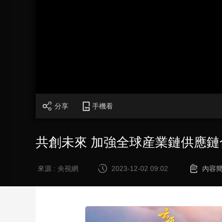
財經
教育
鄉村振興
生態環境
一帶一路
大國智造
大國展會
大國保險
雲頂對話
CCTV.節目官網
直播
節目單
欄目
片庫
分享
手機看
共創未來 加強全球産業鏈供應鏈
來源 : 央視網
2023-12-02 09:02
內容