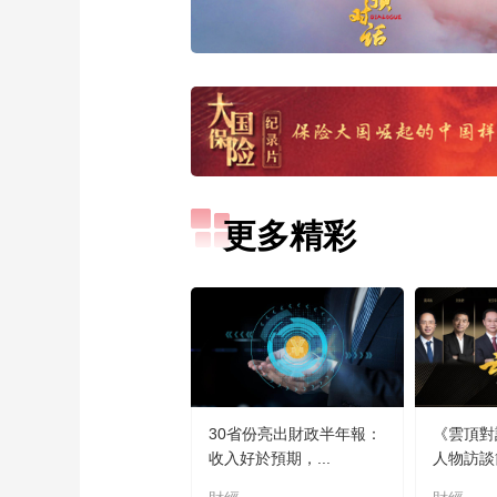
更多精彩
30省份亮出財政半年報：
《雲頂對
收入好於預期，...
人物訪談