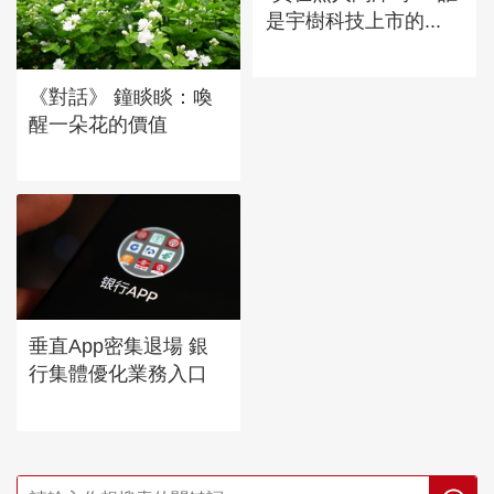
是宇樹科技上市的...
《對話》 鐘睒睒：喚
醒一朵花的價值
垂直App密集退場 銀
行集體優化業務入口