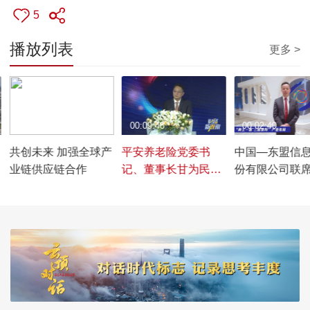
5
播放列表
更多 >
00:02:01
00:09:48
00:02:40
共创未来 加强全球产
平安养老险党委书
中国—东盟信
业链供应链合作
记、董事长甘为民：
份有限公司联
竭力为所有委托人创
钟能：希望通
造更大、更多的价值
化贸易服务，
国和东盟的贸