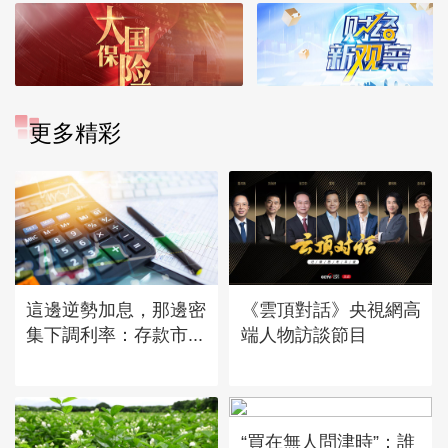
更多精彩
這邊逆勢加息，那邊密
《雲頂對話》央視網高
集下調利率：存款市...
端人物訪談節目
“買在無人問津時”：誰