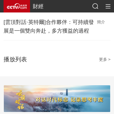
財經
[雲頂對話·英特爾]合作夥伴：可持續發
簡介
展是一個雙向奔赴，多方獲益的過程
播放列表
更多 >