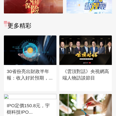
更多精彩
30省份亮出財政半年
《雲頂對話》央視網高
報：收入好於預期，...
端人物訪談節目
IPO定價150.8元，宇
樹科技IPO...