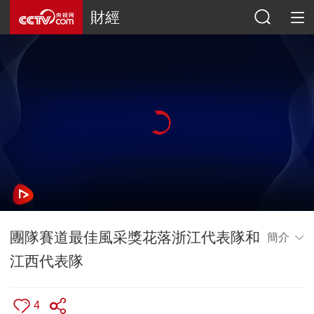
財經
團隊賽道最佳風采獎花落浙江代表隊和
簡介
江西代表隊
4