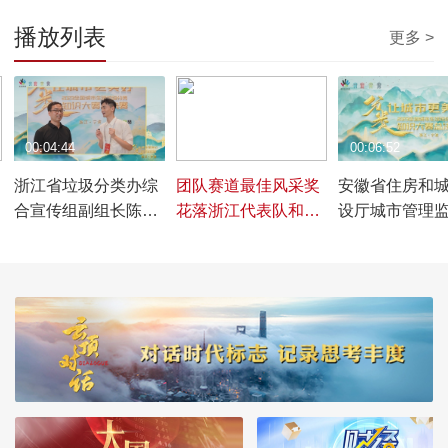
播放列表
更多 >
00:04:44
00:01:08
00:06:52
浙江省垃圾分类办综
团队赛道最佳风采奖
安徽省住房和
合宣传组副组长陈忠
花落浙江代表队和江
设厅城市管理
购谈深入推进垃圾分
西代表队
二级调研员刘
类工作
推进垃圾分类