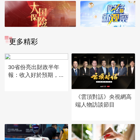
更多精彩
30省份亮出財政半年
報：收入好於預期，...
《雲頂對話》央視網高
端人物訪談節目