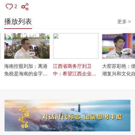
2
播放列表
更多 >
00:02:54
00:04:23
00:04:50
海南控股刘加：离港
江西省商务厅刘卫
大窑苏彩艳：
免税是海南的金字招
中：希望江西企业多
潮复兴和文化
牌，也是海南控股要
向国际大品牌学习，
崛起浪潮，大
持续发力的领域
提升研发能力，创造
业发展迅速
自有品牌