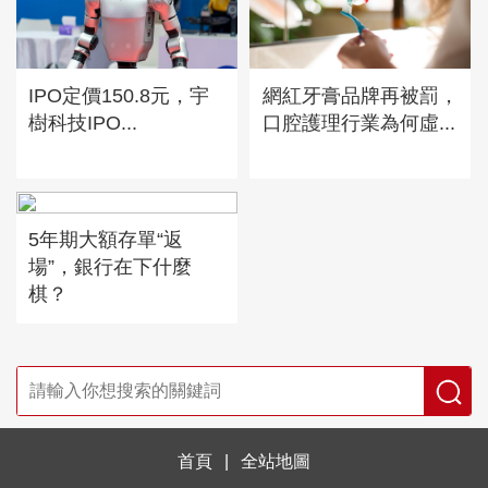
IPO定價150.8元，宇
網紅牙膏品牌再被罰，
樹科技IPO...
口腔護理行業為何虛...
5年期大額存單“返
場”，銀行在下什麼
棋？
首頁
|
全站地圖