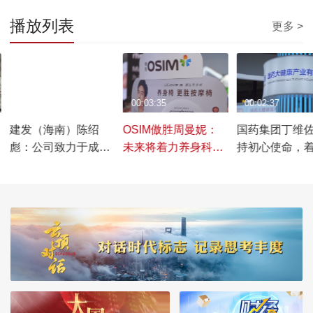
播放列表
更多 >
00:02:44
00:03:35
00:02:37
建发（海南）陈绍
OSIM傲胜周曼妮：
国药集团丁维
彪：公司致力于成为
未来将着力养身科
持初心使命，
国际领先的供应链运
技，为用户提供更高
造大健康全产
营商
价值、更好体验