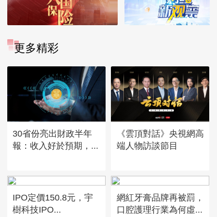
更多精彩
30省份亮出財政半年
《雲頂對話》央視網高
報：收入好於預期，...
端人物訪談節目
IPO定價150.8元，宇
網紅牙膏品牌再被罰，
樹科技IPO...
口腔護理行業為何虛...