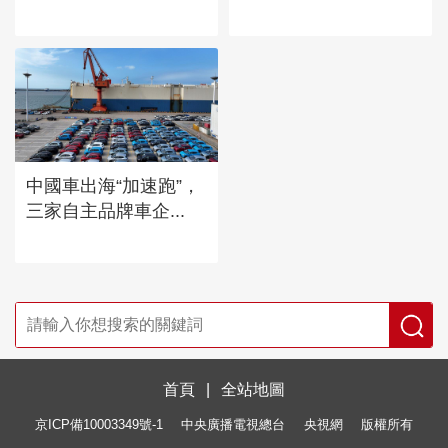
中國車出海“加速跑”，
三家自主品牌車企...
首頁
|
全站地圖
京ICP備10003349號-1
中央廣播電視總台
央視網
版權所有