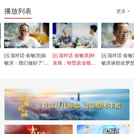
播放列表
更多 >
00:01:38
00:02:05
00:01:59
先
[云顶对话·俞敏洪]俞
[云顶对话·俞敏洪]孙
[云顶对话·俞敏
敏洪：我们做好了“东
东旭：转型农业领
敏洪谈助农梦
方甄选”亏五年的准备
域，我和俞老师有深
全中国最有影
刻的默契和认同
农产品消费平