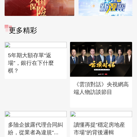
更多精彩
5年期大額存單“返
場”，銀行在下什麼
棋？
《雲頂對話》央視網高
端人物訪談節目
多險企披露代理合同糾
讀懂再提“穩定房地産
紛，從業者為違規“...
市場”的背後邏輯