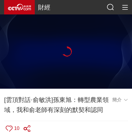
財經
[雲頂對話·俞敏洪]孫東旭：轉型農業領
簡介
域，我和俞老師有深刻的默契和認同
10