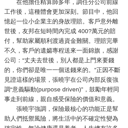
在他擔任精算師多年，調任分公司前線
工作後，這種體會更加深刻。節目中，他回
憶起一位小企業主的身故理賠。客戶意外離
世後，友邦在短時間內完成 400?萬元的賠
付，幫助家屬順利渡過資金難關。理賠完畢
不久，客戶的遺孀專程送來一面錦旗，感謝
公司：“丈夫去世後，別人都是上門來要錢
的，你們卻是唯一一個送錢來的。”正因不斷
見證這樣的場景，張曉宇在公司內部反復強
調“意義驅動(purpose driven)”，鼓勵年輕同
事走到前線，親自感受保險的價值和意義。
張曉宇強調，保險最核心的功能正是幫
助人們抵禦風險，將生活中的不確定性變為