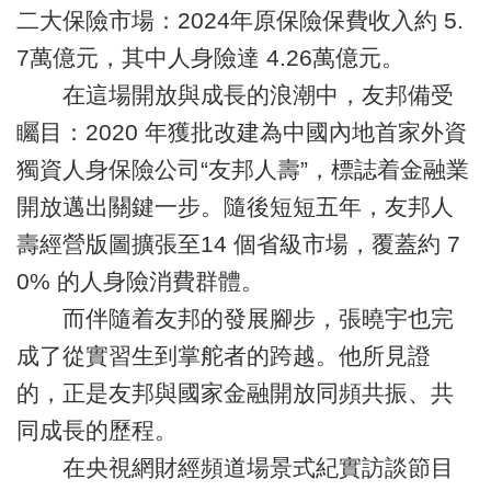
二大保險市場：2024年原保險保費收入約 5.
7萬億元，其中人身險達 4.26萬億元。
在這場開放與成長的浪潮中，友邦備受
矚目：2020 年獲批改建為中國內地首家外資
獨資人身保險公司“友邦人壽”，標誌着金融業
開放邁出關鍵一步。隨後短短五年，友邦人
壽經營版圖擴張至14 個省級市場，覆蓋約 7
0% 的人身險消費群體。
而伴隨着友邦的發展腳步，張曉宇也完
成了從實習生到掌舵者的跨越。他所見證
的，正是友邦與國家金融開放同頻共振、共
同成長的歷程。
在央視網財經頻道場景式紀實訪談節目