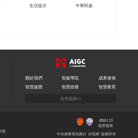
[云顶对话·董明珠]反差
苑
生活提示
中華民族
萌、爱漂亮、很可
爱……这是格力“95
00:02:22
后”员工心中的董明珠
[云顶对话·董明珠]家电
行业几乎每一个企业
都挖过我的人
00:00:46
[云顶对话·董明珠]企业
的管理没有和气二
字，只有严谨
00:00:56
[云顶对话·董明珠]工业
關於我們
智媒學院
成果發佈
精神就是吃亏精神，
智慧媒體
智慧政務
智慧教育
董明珠为何这样认为
00:01:19
合作諮詢 >
[云顶对话·董明珠]有一
句话，让董明珠在心
里牢牢记了19年
00:01:01
網絡110
《云顶对话·董明珠》
報警服務
制造业要有一种“吃亏
22號
中央廣播電視總台 央視網 版權所有
精神”