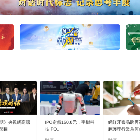
話》央視網高端
IPO定價150.8元，宇樹科
網紅牙膏品牌再
節目
技IPO...
腔護理行業為何虛.