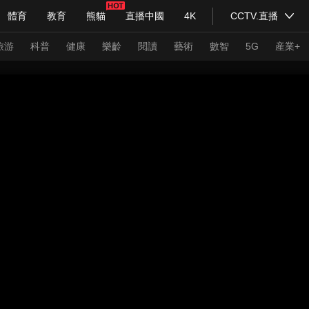
體育
教育
熊貓
直播中國
4K
CCTV.直播
式妙語
主持人
下載央視影音
熱解讀
天天學習
旅游
科普
健康
樂齡
閱讀
藝術
數智
5G
産業+
紀錄片網
國家大劇院
大型活動
科技
法治
文娛
人物
公益
圖片
習式妙語
央視快評
央視網評
光華銳評
鋒面
頻道
VR/AR
4K專區
全景新聞
請入列
人生第一次
人生第二次
年冬奧會
CBA
NBA
中超
國足
國際足球
網球
綜
體育江湖
文化體育
冰雪道路
足球道路