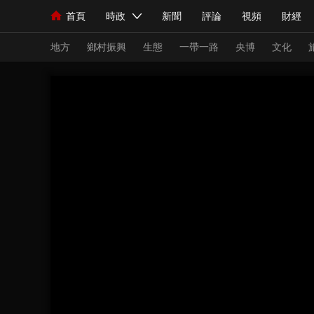
首頁
時政
新聞
評論
視頻
財經
人民領袖習近平
直播
海外頻道
片庫
iPanda
欄目大全
聯播+
English
中國領導人
節目單
Монгол
聽音
央視快評
微視頻
習
地方
鄉村振興
生態
一帶一路
央博
文化
總台春晚
網絡春晚
共産黨員網
秧紀錄
新聞
國內
國際
評論
經濟
軍事
人民領袖習近平
聯播+
熱解讀
天天學習
視頻
小央視頻
小央直播
直播中國
熊貓
現場
前線
比劃
快看
藍海中國
新兵
體育
直播
競猜
2026年世界盃
2026
VIP會員
CCTV奧林匹克頻道
生活體育大會