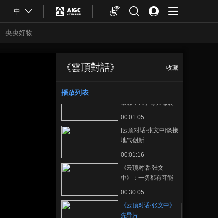
00:00:57
中
[云顶对话·张文中]创新
与接地气结合，成为
央央好物
物美的基因
00:01:40
[云顶对话·张文中]只有
继续追赶，什么时候
《雲頂對話》
收藏
《云顶对话·张文
正在播放
都有机遇
00:01:36
中》先导片
播放列表
[云顶对话·张文中]坚持
锻炼，几乎每天都晨
跑
00:01:05
[云顶对话·张文中]谈接
地气创新
00:01:16
《云顶对话·张文
中》：一切都有可能
发生，一切也终将过
合體育
亞冬會
00:30:05
去
《云顶对话·张文中》
先导片