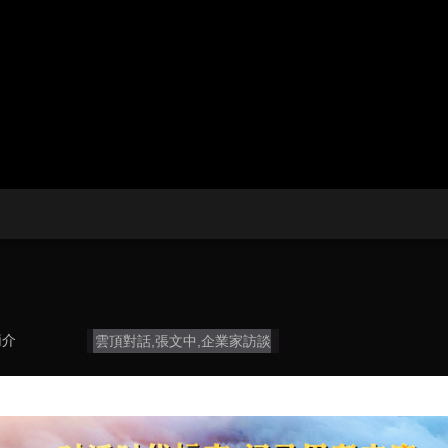
央博
非遺
文化
旅游
科普
健康
樂齡
閱讀
雲起
超級工廠
智敬中國
全民健康
顏選攻略
海洋
熱播榜
總台企業白名單
簡介
雲頂對話,張文中,企業家訪談