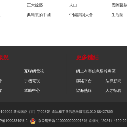
然
正大綜藝
人口
國際藝
眼
典籍裏的中國
中國詩詞大會
生活圈
概況
更多鏈結
互聯網電視
網上有害信息舉報專區
音
手機電視
辟謠平台
法律顧問
媒
幫助中心
望海熱線
人才招聘
02002 新出網證（京）字098號
違法和不良信息舉報電話:010-88427865
P備10003349號-1
京公網安備 11000002000018號
京網文〔2024〕4690-2