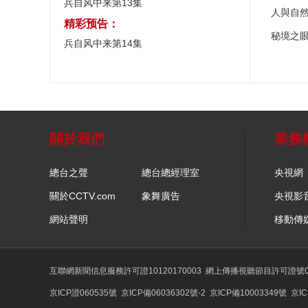
兵自风中来第13集
人與自
精彩预告：
秘境之
兵自风中来第14集
關於我們
業務
總台之聲
總台總經理室
央視網
關於CCTV.com
象舞廣告
央視影
網站聲明
移動傳
互聯網新聞信息服務許可證10120170003
網上傳播視聽節目許可證號01
京ICP證060535號
京ICP備06036302號-2
京ICP備10003349號
京IC