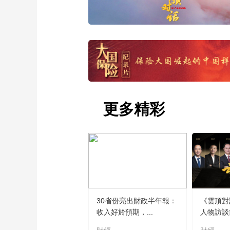
更多精彩
30省份亮出財政半年報：
《雲頂對
收入好於預期，...
人物訪談