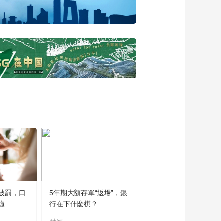
峰》：华为数据存储
如何推动数字文明
00:28:22
《云顶对话·周跃峰》
先导片
00:01:28
[云顶对话·董明珠]研发
就是要投入，不烧钱
怎么可能有产品出来
00:01:26
[云顶对话·游本昌]拍摄
花絮：游本昌先生为
《云顶对话》题字
00:01:02
[云顶对话·游本昌]游本
昌：“演”是我的专业
性，“员”是我的基本职
00:02:18
务
[云顶对话·游本昌]游本
被罰，口
5年期大額存單“返場”，銀
昌谈“不响”：不响是无
..
行在下什麼棋？
言，但不等于没内容
00:02:18