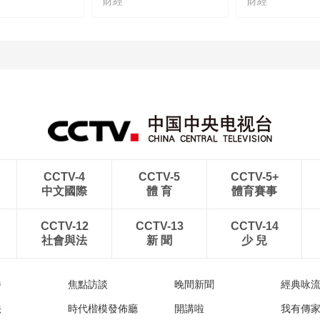
財經
財經
CCTV-4
CCTV-5
CCTV-5+
中文國際
體 育
體育賽事
CCTV-12
CCTV-13
CCTV-14
社會與法
新 聞
少 兒
播
焦點訪談
晚間新聞
經典咏
法
時代楷模發佈廳
開講啦
我有傳