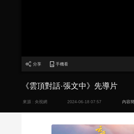
財經
教育
鄉村振興
生態環境
一帶一路
大國智造
大國展會
大國保險
雲頂對話
CCTV.節目官網
直播
節目單
欄目
片庫
分享
手機看
《雲頂對話·張文中》先導片
來源 : 央視網
2024-06-18 07:57
內容