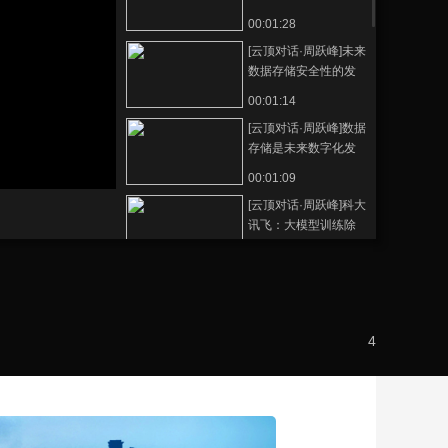
00:01:28
藝術
汽車
數智
5G
産業+
[云顶对话·周跃峰]未来
時尚
天氣
才藝
網展
央央好物
数据存储安全性的发
展方向：数据偷不
00:01:14
走，偷走之后打不开
[云顶对话·周跃峰]数据
存储是未来数字化发
展过程中很重要的部
00:01:09
件
[云顶对话·周跃峰]科大
讯飞：大模型训练除
了在算力上要持续提
00:05:30
升以外，存力上也需
[云顶对话·周跃峰]华为
要大幅提升
立志要做数据觉醒时
代的“造纸人”
00:02:30
4
[云顶对话·周跃峰]无数
据不AI，缺数据不AI
00:01:09
《云顶对话 · 周跃