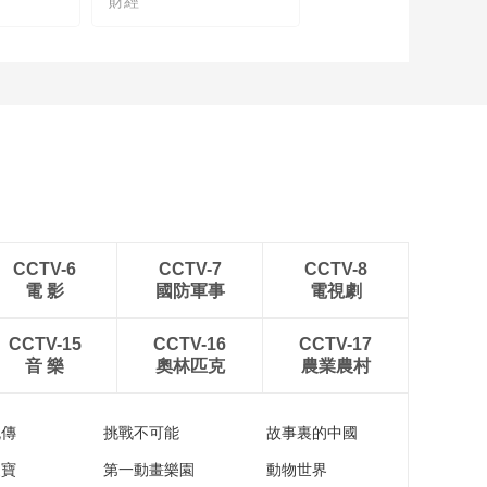
財經
《云顶对话》秉持客
观理性，用有温度的
情怀聚焦行业优秀人
00:03:00
才
[云顶对话·游本昌]替角
色抱屈！游本昌戏外
谈“爷叔”
00:01:51
[云顶对话·游本昌]和胡
歌合作是什么感受？
什么原因让游本昌直
00:01:02
呼“很喜欢”
《云顶对话·游本昌》
CCTV-6
CCTV-7
CCTV-8
90岁高龄成就了又一
電 影
國防軍事
電視劇
个经典，游本昌的戏
00:27:58
剧人生
[云顶对话·游本昌]不要
CCTV-15
CCTV-16
CCTV-17
当明星，要当艺术方
音 樂
奧林匹克
農業農村
面的专门家
00:02:18
《云顶对话·游本昌》
流傳
挑戰不可能
故事裏的中國
先导片
家寶
第一動畫樂園
動物世界
00:01:35