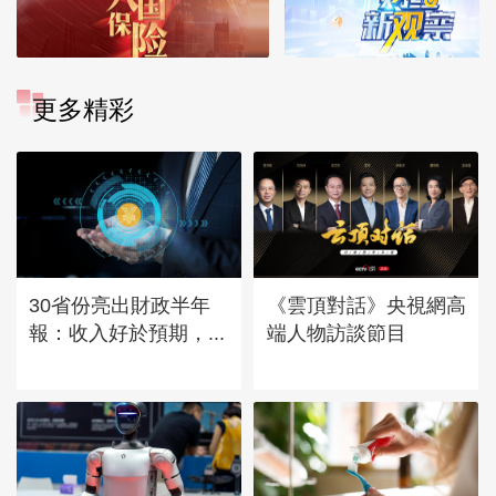
更多精彩
30省份亮出財政半年
《雲頂對話》央視網高
報：收入好於預期，...
端人物訪談節目