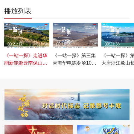
播放列表
00:21:17
00:19:55
00:21:38
《一站一探》走进华
《一站一探》第三集
《一站一探》
能新能源云南保山隆
青海华电德令哈100
大唐浙江象山
阳区光伏基地
万千瓦光储及3兆瓦
滩涂光伏项目
光伏制氢项目