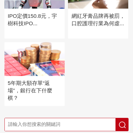
IPO定價150.8元，宇
網紅牙膏品牌再被罰，
樹科技IPO...
口腔護理行業為何虛...
5年期大額存單“返
場”，銀行在下什麼
棋？