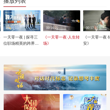
播放列表
00:01:03
00:16:22
00:17:15
客
一天零一夜 | 探寻三
《一天零一夜·人生转
《一天零一夜·
位职场精英的跨界晋
场》
安》
升之路