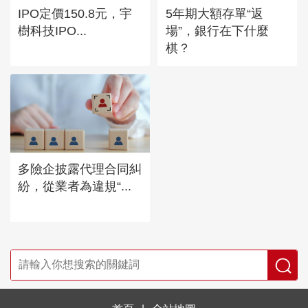
IPO定價150.8元，宇
5年期大額存單“返
樹科技IPO...
場”，銀行在下什麼
棋？
多險企披露代理合同糾
紛，從業者為違規“...