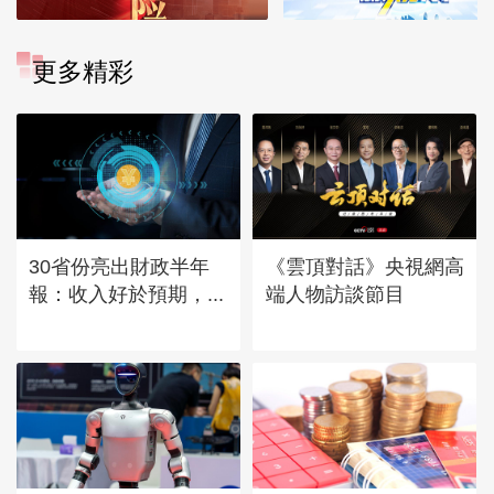
更多精彩
30省份亮出財政半年
《雲頂對話》央視網高
報：收入好於預期，...
端人物訪談節目