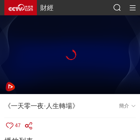
財經
《一天零一夜·人生轉場》
簡介
47