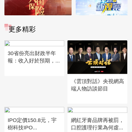
更多精彩
30省份亮出財政半年
報：收入好於預期，...
《雲頂對話》央視網高
端人物訪談節目
IPO定價150.8元，宇
網紅牙膏品牌再被罰，
樹科技IPO...
口腔護理行業為何虛...