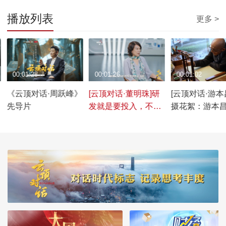
播放列表
更多 >
00:01:28
00:01:26
00:01:02
《云顶对话·周跃峰》
[云顶对话·董明珠]研
[云顶对话·游本
先导片
发就是要投入，不烧
摄花絮：游本
钱怎么可能有产品出
为《云顶对话
来