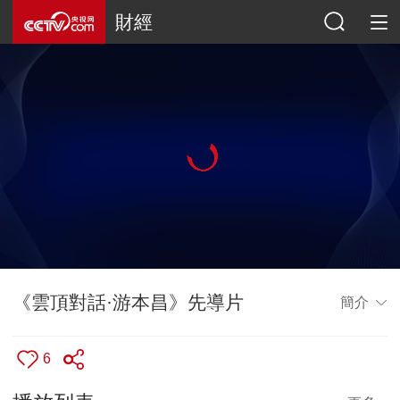
財經
《雲頂對話·游本昌》先導片
簡介
6