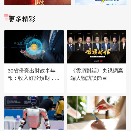
更多精彩
30省份亮出財政半年
《雲頂對話》央視網高
報：收入好於預期，...
端人物訪談節目