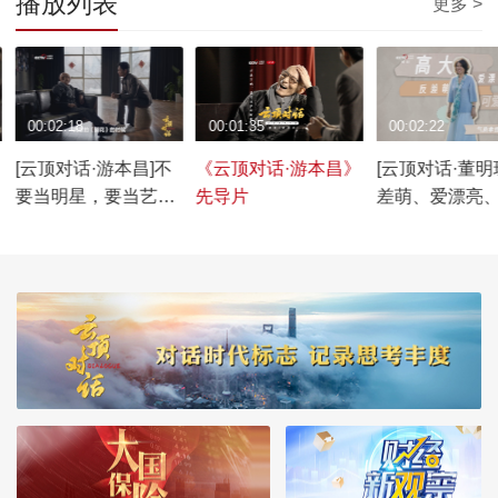
播放列表
更多 >
00:02:18
00:01:35
00:02:22
》
[云顶对话·游本昌]不
《云顶对话·游本昌》
[云顶对话·董明
要当明星，要当艺术
先导片
差萌、爱漂亮
方面的专门家
爱……这是格力“
后”员工心中的