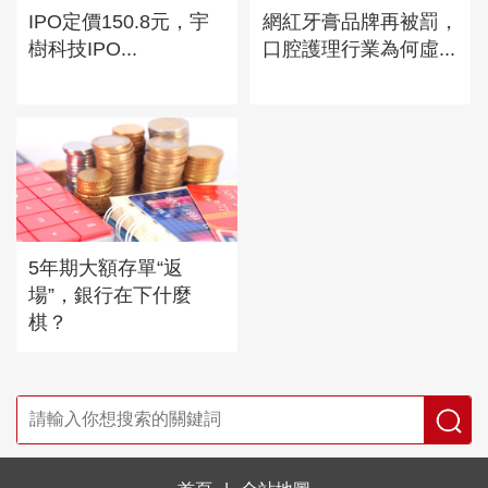
IPO定價150.8元，宇
網紅牙膏品牌再被罰，
樹科技IPO...
口腔護理行業為何虛...
5年期大額存單“返
場”，銀行在下什麼
棋？