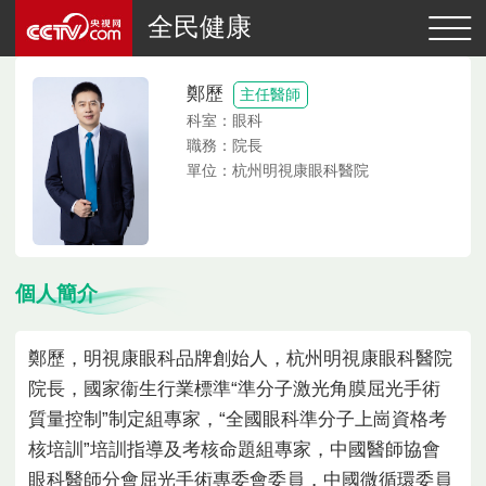
全民健康
鄭歷
主任醫師
科室：
眼科
職務：
院長
單位：
杭州明視康眼科醫院
個人簡介
鄭歷，明視康眼科品牌創始人，杭州明視康眼科醫院
院長，國家衞生行業標準“準分子激光角膜屈光手術
質量控制”制定組專家，“全國眼科準分子上崗資格考
核培訓”培訓指導及考核命題組專家，中國醫師協會
眼科醫師分會屈光手術專委會委員，中國微循環委員