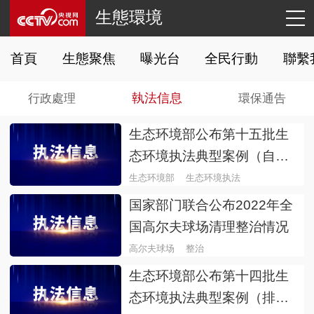
生態環境
匠心好品
首頁
生態聚焦
曝光台
全民行動
聯繫
與未來同行
執法信息
行政處理
環保通告
綠色主張
生态环境部公布第十五批生
态环境执法典型案例（自动
监控领域）
生态环境部
生态环境执法
国家部门联合公布2022年全
国高尔夫球场清理整治情况
高尔夫球场
整治
生态环境部公布第十四批生
态环境执法典型案例（排污