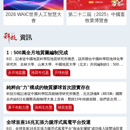
2026 WAIC世界人工智慧大
第二十二屆（2025）中國畜
會
牧業博覽會
資訊
1：500萬全月地質圖編制完成
6日，記者從中國地質科學院地質研究所獲悉，該所聯合中國科學院地球化學
研究所、吉林大學、山東大學、中國地質大學（北京）共同編制的1：500萬
《月球地質圖》正式完成。這是繼2024年我國發佈全球首張1：250萬全月地
全月地質圖
地質年代表
月球科研
質圖後，對月球地質演化認知的又一次系統性重塑。從精細的年代劃分，到
自主的編圖標準，這一成果為月球研究立下屬於中國的“新坐標”。
純粹由“力”構成的物質膠球首次證實存在
科技日報記者從中國科學院高能物理研究所獲悉，北京譜儀Ⅲ（BESⅢ）國際
合作組6日在國際高能物理大會上宣佈：歷經15年持續攻關，他們首次用完
整證據鏈證實了膠球的存在，解開了困擾學術界近半個世紀的謎題。這一發
量子色動力學
強相互作用
物質形態
現不僅為描述強相互作用的核心理論提供了決定性驗證，更揭示了一類全新
的物質形態，即純粹由“力”構成的物質。
全球首座16兆瓦張力腿浮式風電平台投運
6日，全球首座16兆瓦張力腿浮式風電平台“海油安瀾號”成功接入陸豐油田電